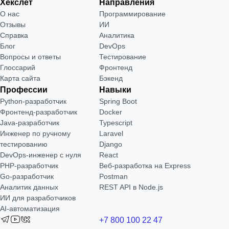
Хекслет
Направления
О нас
Программирование
Отзывы
ИИ
Справка
Аналитика
Блог
DevOps
Вопросы и ответы
Тестирование
Глоссарий
Фронтенд
Карта сайта
Бэкенд
Профессии
Навыки
Python-разработчик
Spring Boot
Фронтенд-разработчик
Docker
Java-разработчик
Typescript
Инженер по ручному
Laravel
тестированию
Django
DevOps-инженер с нуля
React
РНР-разработчик
Веб-разработка на Express
Go-разработчик
Postman
Аналитик данных
REST API в Node.js
ИИ для разработчиков
AI-автоматизация
+7 800 100 22 47