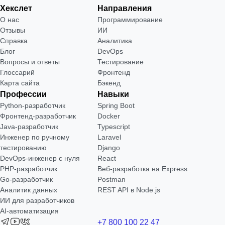
Хекслет
Направления
О нас
Программирование
Отзывы
ИИ
Справка
Аналитика
Блог
DevOps
Вопросы и ответы
Тестирование
Глоссарий
Фронтенд
Карта сайта
Бэкенд
Профессии
Навыки
Python-разработчик
Spring Boot
Фронтенд-разработчик
Docker
Java-разработчик
Typescript
Инженер по ручному
Laravel
тестированию
Django
DevOps-инженер с нуля
React
РНР-разработчик
Веб-разработка на Express
Go-разработчик
Postman
Аналитик данных
REST API в Node.js
ИИ для разработчиков
AI-автоматизация
+7 800 100 22 47