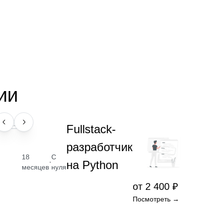
ии
ПРОФЕССИЯ
Fullstack-
разработчик
18
С
·
на Python
месяцев
нуля
от 2 400 ₽
Посмотреть →