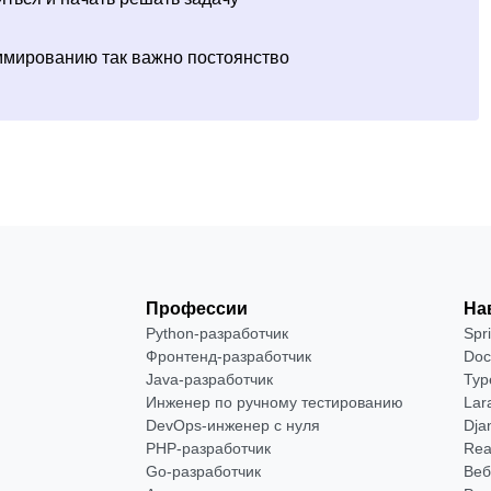
ммированию так важно постоянство
Профессии
На
Python-разработчик
Spr
Фронтенд-разработчик
Doc
Java-разработчик
Typ
Инженер по ручному тестированию
Lar
DevOps-инженер с нуля
Dja
РНР-разработчик
Rea
Go-разработчик
Веб