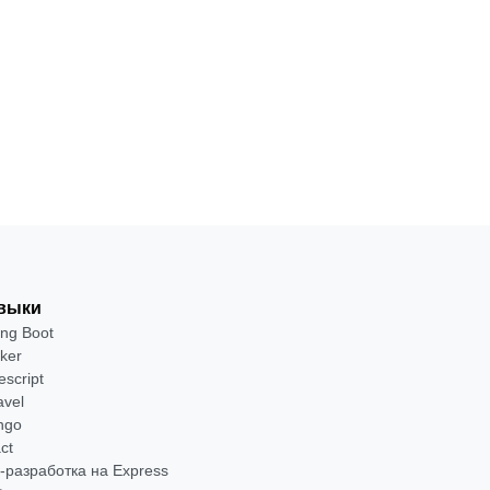
выки
ing Boot
ker
escript
avel
ngo
ct
-разработка на Express