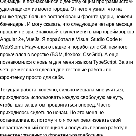
Однажды я познакомился с действующим программистом-
удаленщиком из моего города. От него я узнал, что на
рынке труда больше востребованы фронтендеры, нежели
бэкендеры. И могу сказать, что следующие четыре месяца
прошли не зря. Знакомый окунул меня в мир фреймворков
Angular 2+, VueJs. Я поработал в Visual Studio Code и
WebStorm. Научился отладке и поработал с Git, немного
прокачался в верстке (БЭМ, flexbox, CssGrid). А еще
познакомился с новым для меня языком TypeScript. За эти
четыре месяца я сделал две тестовые работы по
фронтенду просто для себя.
Текущая работа, конечно, сильно мешала мне учиться,
приходилось использовать каждую свободную минуту,
чтобы шаг за шагом продвигаться вперед. Часто
приходилось сидеть по ночам. Но это меня не
останавливало, потому что я хотел реализовать свой
нерастраченный потенциал и получить первую работу в
качестве удаленного фронтенд-разработчика.