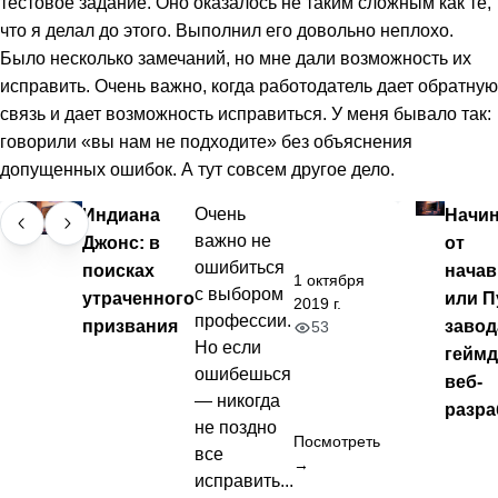
тестовое задание. Оно оказалось не таким сложным как те,
что я делал до этого. Выполнил его довольно неплохо.
Было несколько замечаний, но мне дали возможность их
исправить. Очень важно, когда работодатель дает обратную
связь и дает возможность исправиться. У меня бывало так:
говорили «вы нам не подходите» без объяснения
допущенных ошибок. А тут совсем другое дело.
Индиана
Очень
Начи
важно не
Джонс: в
от
ошибиться
поисках
начав
1 октября
с выбором
утраченного
или П
2019 г.
профессии.
призвания
завод
53
Но если
геймд
ошибешься
веб-
— никогда
разра
не поздно
Посмотреть
все
→
исправить...