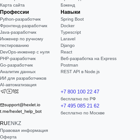
Карта сайта
Бэкенд
Профессии
Навыки
Python-разработчик
Spring Boot
Фронтенд-разработчик
Docker
Java-разработчик
Typescript
Инженер по ручному
Laravel
тестированию
Django
DevOps-инженер с нуля
React
РНР-разработчик
Веб-разработка на Express
Go-разработчик
Postman
Аналитик данных
REST API в Node.js
ИИ для разработчиков
AI-автоматизация
+7 800 100 22 47
бесплатно по РФ
support@hexlet.io
+7 495 085 21 62
t.me/hexlet_help_bot
бесплатно по Москве
RU
EN
KZ
Правовая информация
Оферта