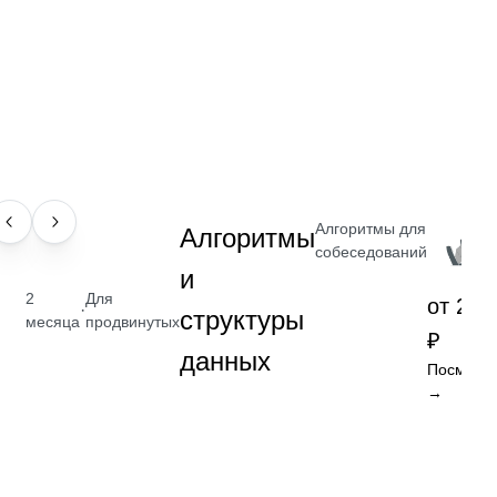
Алгоритмы для
НАВЫК
Алгоритмы
собеседований
и
2
Для
от 2 4
·
структуры
месяца
продвинутых
₽
данных
Посмотре
→