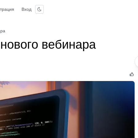
страция
Вход
ара
нового вебинара