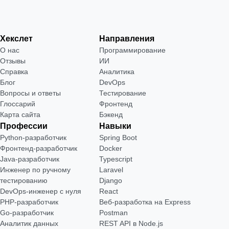
Хекслет
Направления
О нас
Программирование
Отзывы
ИИ
Справка
Аналитика
Блог
DevOps
Вопросы и ответы
Тестирование
Глоссарий
Фронтенд
Карта сайта
Бэкенд
Профессии
Навыки
Python-разработчик
Spring Boot
Фронтенд-разработчик
Docker
Java-разработчик
Typescript
Инженер по ручному
Laravel
тестированию
Django
DevOps-инженер с нуля
React
РНР-разработчик
Веб-разработка на Express
Go-разработчик
Postman
Аналитик данных
REST API в Node.js