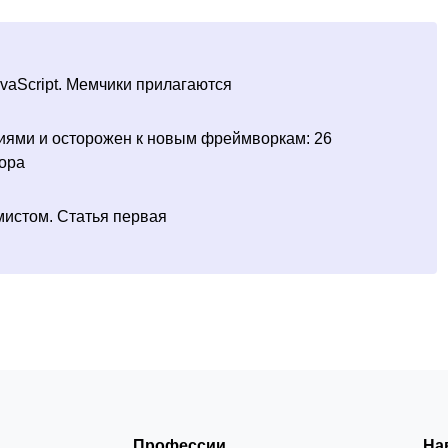
vaScript. Мемчики прилагаются
ниями и осторожен к новым фреймворкам: 26
ьора
мистом. Статья первая
Профессии
На