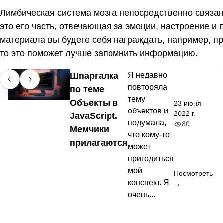
Лимбическая система мозга непосредственно связана
это его часть, отвечающая за эмоции, настроение и
материала вы будете себя награждать, например, 
то это поможет лучше запомнить информацию.
Шпаргалка
Я недавно
повторяла
по теме
тему
Объекты в
23 июня
объектов и
2022 г.
JavaScript.
подумала,
80
Мемчики
что кому-то
прилагаются
может
пригодиться
мой
Посмотреть
конспект. Я
→
очень...