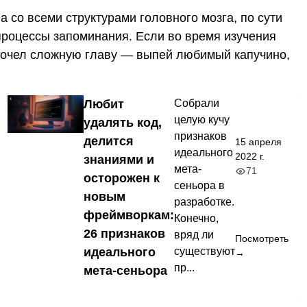
 со всеми структурами головного мозга, по сути
 процессы запоминания. Если во время изучения
прочел сложную главу — выпей любимый капучино,
Любит
Собрали
целую кучу
удалять код,
признаков
делится
15 апреля
идеального
2022 г.
знаниями и
мета-
71
осторожен к
сеньора в
новым
разработке.
фреймворкам:
Конечно,
26 признаков
вряд ли
Посмотреть
идеального
существуют
→
пр...
мета-сеньора