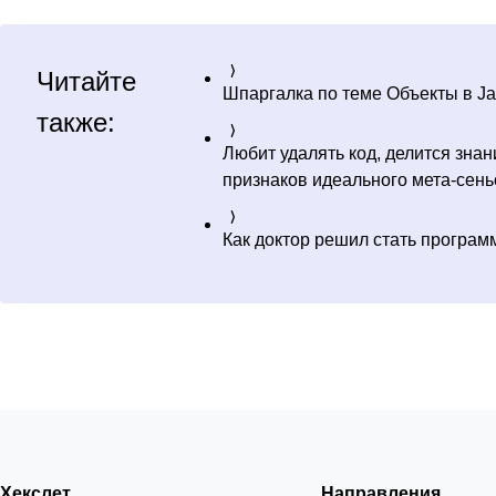
Читайте
Шпаргалка по теме Объекты в Ja
также:
Любит удалять код, делится зна
признаков идеального мета-сен
Как доктор решил стать програм
Хекслет
Направления