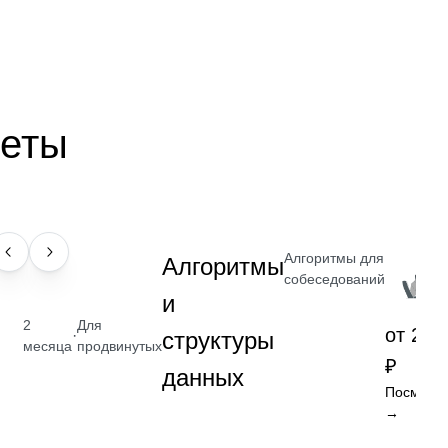
веты
Алгоритмы для
НАВЫК
Алгоритмы
собеседований
и
2
Для
от 2 4
·
структуры
месяца
продвинутых
₽
данных
Посмотре
→