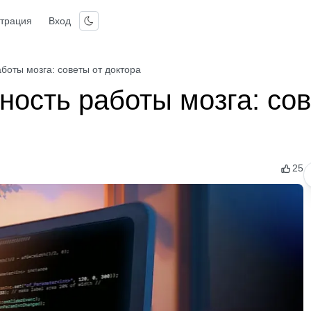
страция
Вход
боты мозга: советы от доктора
ность работы мозга: со
25