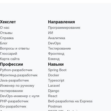
Хекслет
Направления
О нас
Программирование
Отзывы
ИИ
Справка
Аналитика
Блог
DevOps
Вопросы и ответы
Тестирование
Глоссарий
Фронтенд
Карта сайта
Бэкенд
Профессии
Навыки
Python-разработчик
Spring Boot
Фронтенд-разработчик
Docker
Java-разработчик
Typescript
Инженер по ручному
Laravel
тестированию
Django
DevOps-инженер с нуля
React
РНР-разработчик
Веб-разработка на Express
Go-разработчик
Postman