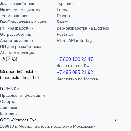
Java-разработчик
Typescript
Инженер по ручному
Laravel
тестированию
Django
DevOps-инженер с нуля
React
РНР-разработчик
Веб-разработка на Express
Go-разработчик
Postman
Аналитик данных
REST API в Node.js
ИИ для разработчиков
AI-автоматизация
+7 800 100 22 47
бесплатно по РФ
support@hexlet.io
+7 495 085 21 62
t.me/hexlet_help_bot
бесплатно по Москве
RU
EN
KZ
Правовая информация
Оферта
Лицензия
Контакты
ООО «Хекслет Рус»
108813 г. Москва, вн.тер.г. поселение Московский,