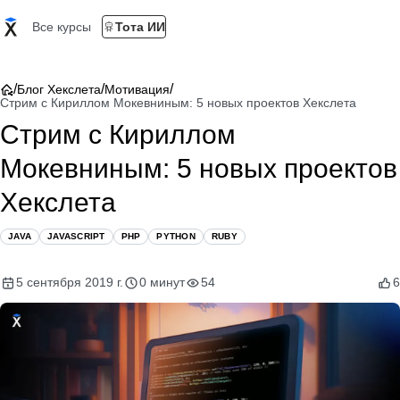
Все курсы
Тота ИИ
/
/
/
Блог Хекслета
Мотивация
Стрим с Кириллом Мокевниным: 5 новых проектов Хекслета
Стрим с Кириллом
Мокевниным: 5 новых проектов
Хекслета
JAVA
JAVASCRIPT
PHP
PYTHON
RUBY
5 сентября 2019 г.
0 минут
54
6