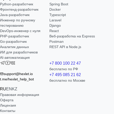
Python-разработчик
Spring Boot
Фронтенд-разработчик
Docker
Java-разработчик
Typescript
Инженер по ручному
Laravel
тестированию
Django
DevOps-инженер с нуля
React
РНР-разработчик
Веб-разработка на Express
Go-разработчик
Postman
Аналитик данных
REST API в Node.js
ИИ для разработчиков
AI-автоматизация
+7 800 100 22 47
бесплатно по РФ
support@hexlet.io
+7 495 085 21 62
t.me/hexlet_help_bot
бесплатно по Москве
RU
EN
KZ
Правовая информация
Оферта
Лицензия
Контакты