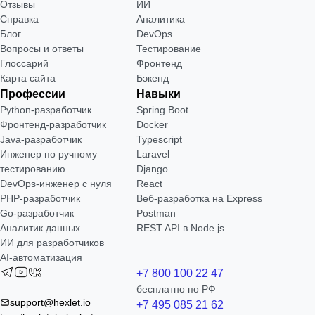
Отзывы
ИИ
Справка
Аналитика
Блог
DevOps
Вопросы и ответы
Тестирование
Глоссарий
Фронтенд
Карта сайта
Бэкенд
Профессии
Навыки
Python-разработчик
Spring Boot
Фронтенд-разработчик
Docker
Java-разработчик
Typescript
Инженер по ручному
Laravel
тестированию
Django
DevOps-инженер с нуля
React
РНР-разработчик
Веб-разработка на Express
Go-разработчик
Postman
Аналитик данных
REST API в Node.js
ИИ для разработчиков
AI-автоматизация
+7 800 100 22 47
бесплатно по РФ
support@hexlet.io
+7 495 085 21 62