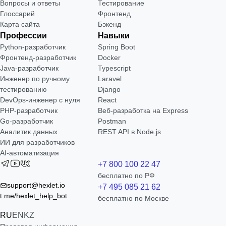
Вопросы и ответы
Тестирование
Глоссарий
Фронтенд
Карта сайта
Бэкенд
Профессии
Навыки
Python-разработчик
Spring Boot
Фронтенд-разработчик
Docker
Java-разработчик
Typescript
Инженер по ручному
Laravel
тестированию
Django
DevOps-инженер с нуля
React
РНР-разработчик
Веб-разработка на Express
Go-разработчик
Postman
Аналитик данных
REST API в Node.js
ИИ для разработчиков
AI-автоматизация
+7 800 100 22 47
бесплатно по РФ
support@hexlet.io
+7 495 085 21 62
t.me/hexlet_help_bot
бесплатно по Москве
RU
EN
KZ