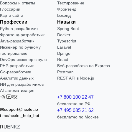
Вопросы и ответы
Тестирование
Глоссарий
Фронтенд
Карта сайта
Бэкенд
Профессии
Навыки
Python-разработчик
Spring Boot
Фронтенд-разработчик
Docker
Java-разработчик
Typescript
Инженер по ручному
Laravel
тестированию
Django
DevOps-инженер с нуля
React
РНР-разработчик
Веб-разработка на Express
Go-разработчик
Postman
Аналитик данных
REST API в Node.js
ИИ для разработчиков
AI-автоматизация
+7 800 100 22 47
бесплатно по РФ
support@hexlet.io
+7 495 085 21 62
t.me/hexlet_help_bot
бесплатно по Москве
RU
EN
KZ