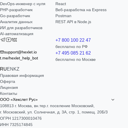
DevOps-инженер с нуля
React
РНР-разработчик
Веб-разработка на Express
Go-разработчик
Postman
Аналитик данных
REST API в Node.js
ИИ для разработчиков
AI-автоматизация
+7 800 100 22 47
бесплатно по РФ
support@hexlet.io
+7 495 085 21 62
t.me/hexlet_help_bot
бесплатно по Москве
RU
EN
KZ
Правовая информация
Оферта
Лицензия
Контакты
ООО «Хекслет Рус»
108813 г. Москва, вн.тер.г. поселение Московский,
г. Московский, ул. Солнечная, д. 3А, стр. 1, помещ. 20Б/3
ОГРН 1217300010476
ИНН 7325174845