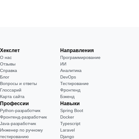
Хекслет
Направления
О нас
Программирование
Отзывы
ИИ
Справка
Аналитика
Блог
DevOps
Вопросы и ответы
Тестирование
Глоссарий
Фронтенд
Карта сайта
Бэкенд
Профессии
Навыки
Python-разработчик
Spring Boot
Фронтенд-разработчик
Docker
Java-разработчик
Typescript
Инженер по ручному
Laravel
тестированию
Django