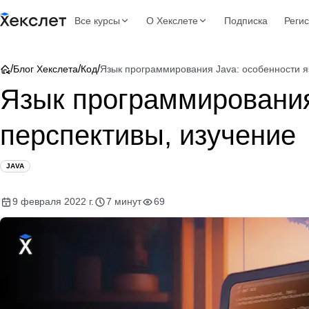
Все курсы
О Хекслете
Подписка
Реги
/
/
/
Блог Хекслета
Код
Язык программирования Java: особенности я
Язык программирования
перспективы, изучение
JAVA
9 февраля 2022 г.
7 минут
69