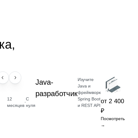
ка,
Изучите
ПРОФЕССИЯ
Java-
Java и
разработчик
фреймворк
Spring Boot
12
С
от 2 400
·
и REST API
месяцев
нуля
₽
Посмотреть
→