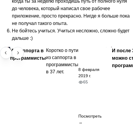
когда ты за неделю проходишь путь от полного нуля
до человека, который написал свое рабочее
приложение, просто прекрасно. Нигде я больше пока
не получал такого опыта.
Не бойтесь учиться. Учиться несложно, сложно будет
дальше :)
Из саппорта в
Коротко о пути
И после 
из саппорта в
программисты
можно с
программисты
програм
8 февраля
в 37 лет.
2019 г.
65
Посмотреть
→