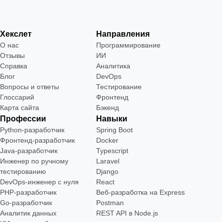
Хекслет
Направления
О нас
Программирование
Отзывы
ИИ
Справка
Аналитика
Блог
DevOps
Вопросы и ответы
Тестирование
Глоссарий
Фронтенд
Карта сайта
Бэкенд
Профессии
Навыки
Python-разработчик
Spring Boot
Фронтенд-разработчик
Docker
Java-разработчик
Typescript
Инженер по ручному
Laravel
тестированию
Django
DevOps-инженер с нуля
React
РНР-разработчик
Веб-разработка на Express
Go-разработчик
Postman
Аналитик данных
REST API в Node.js