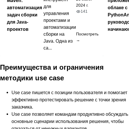
Maven:
приложе
2024 г.
для
автоматизация
облаке с
141
управления
задач сборки
PythonAn
проектами и
для Java-
руководс
автоматизации
проектов
начинаю
сборки на
Посмотреть
→
Java. Одна из
са...
Преимущества и ограничения
методики use case
Use case пишется с позиции пользователя и помогает
эффективно протестировать решение с точки зрения
заказчика.
Use case позволяет командам продуктивно обсуждать
основные сценарии использования решения, чтобы
отказаться от ненужных вариантов.