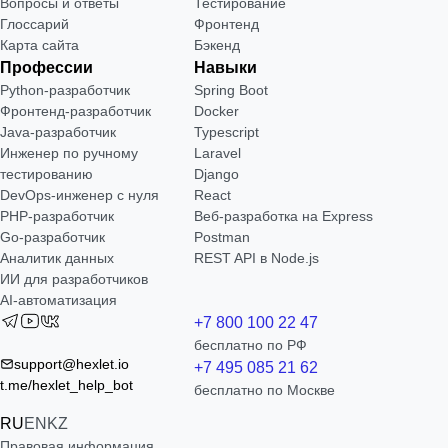
Вопросы и ответы
Тестирование
Глоссарий
Фронтенд
Карта сайта
Бэкенд
Профессии
Навыки
Python-разработчик
Spring Boot
Фронтенд-разработчик
Docker
Java-разработчик
Typescript
Инженер по ручному
Laravel
тестированию
Django
DevOps-инженер с нуля
React
РНР-разработчик
Веб-разработка на Express
Go-разработчик
Postman
Аналитик данных
REST API в Node.js
ИИ для разработчиков
AI-автоматизация
+7 800 100 22 47
бесплатно по РФ
support@hexlet.io
+7 495 085 21 62
t.me/hexlet_help_bot
бесплатно по Москве
RU
EN
KZ
Правовая информация