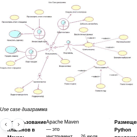
Use case диаграмма
Использование
Apache Maven
Размеще
— это
плагинов в
Python
26 июля
инструмент