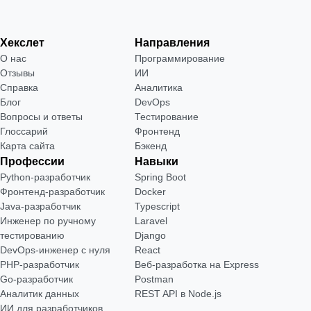
Хекслет
Направления
О нас
Программирование
Отзывы
ИИ
Справка
Аналитика
Блог
DevOps
Вопросы и ответы
Тестирование
Глоссарий
Фронтенд
Карта сайта
Бэкенд
Профессии
Навыки
Python-разработчик
Spring Boot
Фронтенд-разработчик
Docker
Java-разработчик
Typescript
Инженер по ручному
Laravel
тестированию
Django
DevOps-инженер с нуля
React
РНР-разработчик
Веб-разработка на Express
Go-разработчик
Postman
Аналитик данных
REST API в Node.js
ИИ для разработчиков