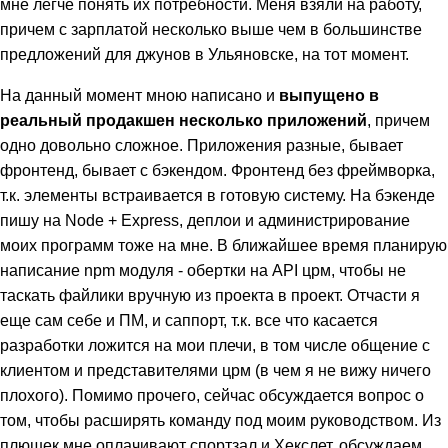
мне легче понять их потребности. Меня взяли на работу,
причем с зарплатой несколько выше чем в большинстве
предложений для джунов в Ульяновске, на тот момент.
На данный момент мною написано и
выпущено в
реальный продакшен несколько приложений
, причем
одно довольно сложное. Приложения разные, бывает
фронтенд, бывает с бэкендом. Фронтенд без фреймворка,
т.к. элементы встраивается в готовую систему. На бэкенде
пишу на Node + Express, деплои и администрирование
моих программ тоже на мне. В ближайшее время планирую
написание npm модуля - обертки на API црм, чтобы не
таскать файлики вручную из проекта в проект. Отчасти я
еще сам себе и ПМ, и саппорт, т.к. все что касается
разработки ложится на мои плечи, в том числе общение с
клиентом и представителями црм (в чем я не вижу ничего
плохого). Помимо прочего, сейчас обсуждается вопрос о
том, чтобы расширять команду под моим руководством. Из
плюшек мне оплачивают спортзал и Хекслет, обсуждаем