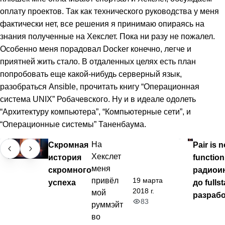
оплату проектов. Так как технического руководства у меня
фактически нет, все решения я принимаю опираясь на
знания полученные на Хекслет. Пока ни разу не пожалел.
Особенно меня порадовал Docker конечно, легче и
приятней жить стало. В отдаленных целях есть план
попробовать еще какой-нибудь серверный язык,
разобраться Ansible, прочитать книгу “Операционная
система UNIX” Робачевского. Ну и в идеале одолеть
“Архитектуру компьютера”, “Компьютерные сети”, и
“Операционные системы” Таненбаума.
Скромная
На
Pair is n
Хекслет
история
function
меня
скромного
радиои
19 марта
привёл
успеха
до fulls
2018 г.
мой
разрабо
83
руммэйт
во