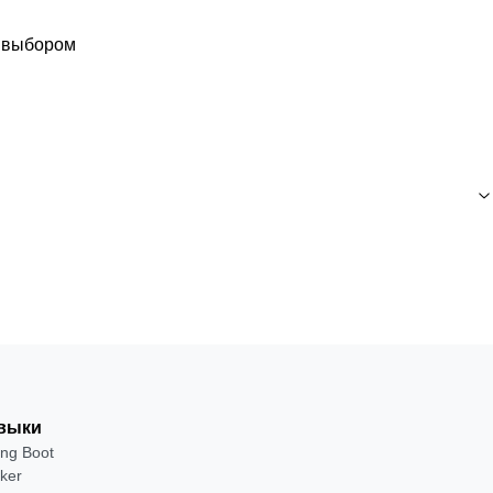
с выбором
выки
ing Boot
ker