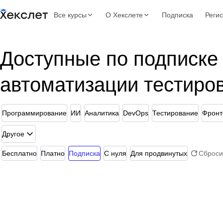
Все курсы
О Хекслете
Подписка
Реги
Доступные по подписке
автоматизации тестиров
Программирование
ИИ
Аналитика
DevOps
Тестирование
Фронт
Другое
Бесплатно
Платно
Подписка
С нуля
Для продвинутых
Сброси