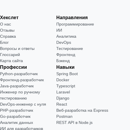
Хекслет
Направления
О нас
Программирование
Отзывы
ИИ
Справка
Аналитика
Блог
DevOps
Вопросы и ответы
Тестирование
Глоссарий
Фронтенд
Карта сайта
Бэкенд
Профессии
Навыки
Python-разработчик
Spring Boot
Фронтенд-разработчик
Docker
Java-разработчик
Typescript
Инженер по ручному
Laravel
тестированию
Django
DevOps-инженер с нуля
React
РНР-разработчик
Веб-разработка на Express
Go-разработчик
Postman
Аналитик данных
REST API в Node.js
ИИ для разработчиков