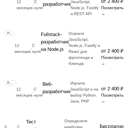
от 2 400 ₽
12
С
JavaScript,
разработчик
·
месяцев
нуля
Node.js, Fastify
Посмотреть
и REST API
→
Освоите
ПРОФЕССИЯ
Fullstack-
JavaScript,
разработчик
12
С
Node.js, Fastify и
·
на Node.js
от 2 400 ₽
месяцев
нуля
React для
фронтенда и
Посмотреть
бэкенда.
→
Изучите
ПРОФЕССИЯ
Веб-
от 2 400 ₽
12
С
JavaScript и на
разработчик
·
месяцев
нуля
выбор Python,
Посмотреть
Java, PHP
→
Определите
Тест
Бесплатно
5
С
наиболее