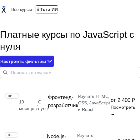
Все курсы
Тота ИИ
Платные курсы по JavaScript с
нуля
Настроить фильтры
Изучите HTML,
ПРОФЕССИЯ
Фронтенд-
от 2 400 ₽
10
С
CSS, JavaScript
разработчик
·
Посмотреть
месяцев
нуля
и React
→
Изучите
ПРОФЕССИЯ
Node.js-