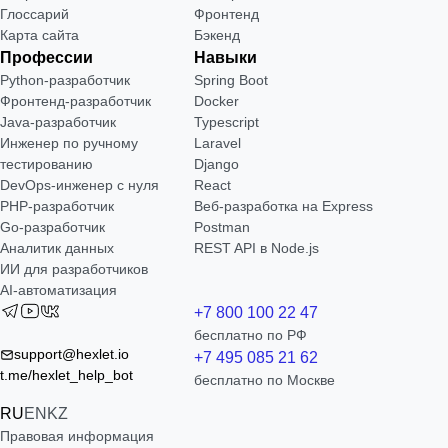
Глоссарий
Фронтенд
Карта сайта
Бэкенд
Профессии
Навыки
Python-разработчик
Spring Boot
Фронтенд-разработчик
Docker
Java-разработчик
Typescript
Инженер по ручному
Laravel
тестированию
Django
DevOps-инженер с нуля
React
РНР-разработчик
Веб-разработка на Express
Go-разработчик
Postman
Аналитик данных
REST API в Node.js
ИИ для разработчиков
AI-автоматизация
+7 800 100 22 47
бесплатно по РФ
support@hexlet.io
+7 495 085 21 62
t.me/hexlet_help_bot
бесплатно по Москве
RU
EN
KZ
Правовая информация