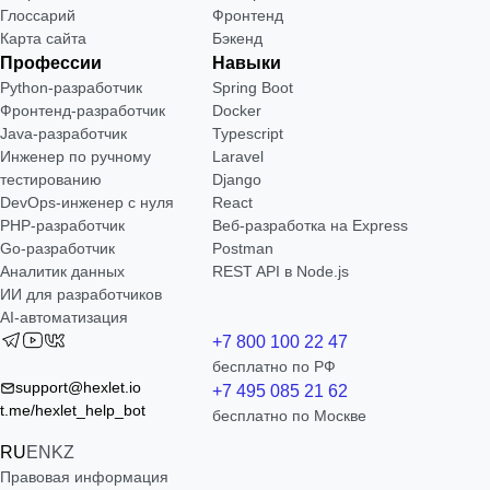
Глоссарий
Фронтенд
Карта сайта
Бэкенд
Профессии
Навыки
Python-разработчик
Spring Boot
Фронтенд-разработчик
Docker
Java-разработчик
Typescript
Инженер по ручному
Laravel
тестированию
Django
DevOps-инженер с нуля
React
РНР-разработчик
Веб-разработка на Express
Go-разработчик
Postman
Аналитик данных
REST API в Node.js
ИИ для разработчиков
AI-автоматизация
+7 800 100 22 47
бесплатно по РФ
support@hexlet.io
+7 495 085 21 62
t.me/hexlet_help_bot
бесплатно по Москве
RU
EN
KZ
Правовая информация