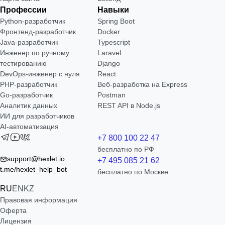
Профессии
Навыки
Python-разработчик
Spring Boot
Фронтенд-разработчик
Docker
Java-разработчик
Typescript
Инженер по ручному
Laravel
тестированию
Django
DevOps-инженер с нуля
React
РНР-разработчик
Веб-разработка на Express
Go-разработчик
Postman
Аналитик данных
REST API в Node.js
ИИ для разработчиков
AI-автоматизация
+7 800 100 22 47
бесплатно по РФ
support@hexlet.io
+7 495 085 21 62
t.me/hexlet_help_bot
бесплатно по Москве
RU
EN
KZ
Правовая информация
Оферта
Лицензия