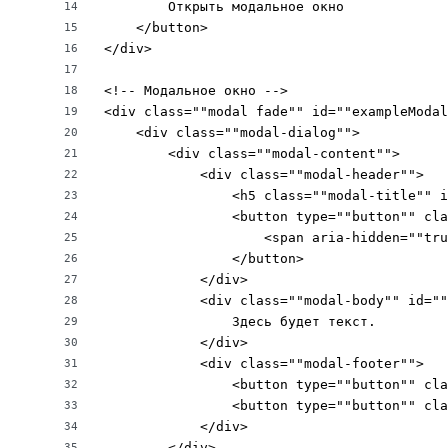
        Открыть модальное окно

14
    </button>

15
</div>

16
17
<!-- Модальное окно -->

18
<div class=""modal fade"" id=""exampleModal
19
    <div class=""modal-dialog"">

20
        <div class=""modal-content"">

21
            <div class=""modal-header"">

22
                <h5 class=""modal-title"" i
23
                <button type=""button"" cla
24
                    <span aria-hidden=""tru
25
                </button>

26
            </div>

27
            <div class=""modal-body"" id=""
28
                Здесь будет текст.

29
            </div>

30
            <div class=""modal-footer"">

31
                <button type=""button"" cla
32
                <button type=""button"" cla
33
            </div>

34
        </div>

35