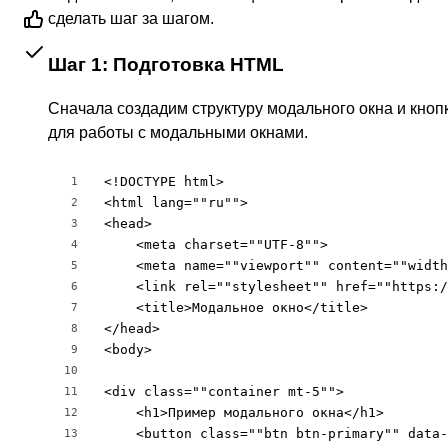
сделать шаг за шагом.
Шаг 1: Подготовка HTML
Сначала создадим структуру модального окна и кноп
для работы с модальными окнами.
<!DOCTYPE html>

1
<html lang=""ru"">

2
<head>

3
    <meta charset=""UTF-8"">

4
    <meta name=""viewport"" content=""width
5
    <link rel=""stylesheet"" href=""https:/
6
    <title>Модальное окно</title>

7
</head>

8
<body>

9
10
<div class=""container mt-5"">

11
    <h1>Пример модального окна</h1>

12
    <button class=""btn btn-primary"" data-
13