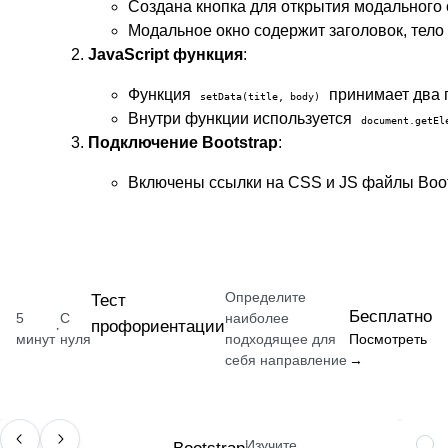
Создана кнопка для открытия модального 
Модальное окно содержит заголовок, тело
JavaScript функция
:
Функция
принимает два 
setData(title, body)
Внутри функции используется
document.getEl
Подключение Bootstrap
:
Включены ссылки на CSS и JS файлы Boot
Определите
Тест
Бесплатно
5
С
наиболее
профориентации
·
минут
нуля
подходящее для
Посмотреть
себя направление
→
Изучите
НАВЫК
ПРО