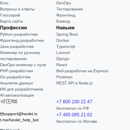
Блог
DevOps
Вопросы и ответы
Тестирование
Глоссарий
Фронтенд
Карта сайта
Бэкенд
Профессии
Навыки
Python-разработчик
Spring Boot
Фронтенд-разработчик
Docker
Java-разработчик
Typescript
Инженер по ручному
Laravel
тестированию
Django
DevOps-инженер с нуля
React
РНР-разработчик
Веб-разработка на Express
Go-разработчик
Postman
Аналитик данных
REST API в Node.js
ИИ для разработчиков
AI-автоматизация
+7 800 100 22 47
бесплатно по РФ
support@hexlet.io
+7 495 085 21 62
t.me/hexlet_help_bot
бесплатно по Москве