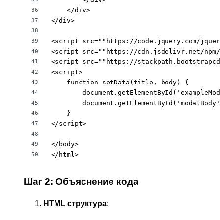
    </div>

36
</div>

37
38
<script src=""https://code.jquery.com/jquer
39
<script src=""https://cdn.jsdelivr.net/npm/
40
<script src=""https://stackpath.bootstrapcd
41
<script>

42
    function setData(title, body) {

43
        document.getElementById('exampleMod
44
        document.getElementById('modalBody'
45
    }

46
</script>

47
48
</body>

49
</html>
50
Шаг 2: Объяснение кода
HTML структура
: