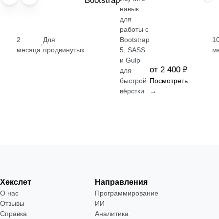
Bootstrap
навык
для
работы с
2
Для
Bootstrap
1
·
месяца
продвинутых
5, SASS
м
и Gulp
от 2 400 ₽
для
быстрой
Посмотреть
вёрстки
→
Хекслет
Направления
О нас
Программирование
Отзывы
ИИ
Справка
Аналитика