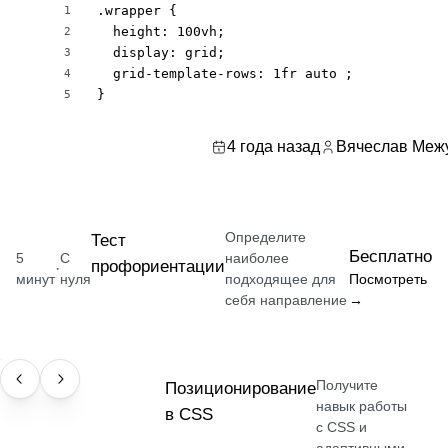
.wrapper {

1
  height: 100vh;

2
  display: grid;

3
  grid-template-rows: 1fr auto ;

4
}
5
4 года назад
Вячеслав Меж
Определите
Тест
Бесплатно
5
С
наиболее
профориентации
·
минут
нуля
подходящее для
Посмотреть
себя направление
→
Получите
НАВЫК
Позиционирование
навык работы
в CSS
с CSS и