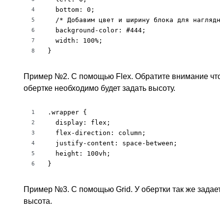
  bottom: 0;

4
  /* Добавим цвет и ширину блока для наглядн
5
  background-color: #444;

6
  width: 100%;

7
}
8
Пример №2. C помощью Flex. Обратите внимание что
обертке необходимо будет задать высоту.
.wrapper {

1
  display: flex;

2
  flex-direction: column;

3
  justify-content: space-between;

4
  height: 100vh;

5
}
6
Пример №3. С помощью Grid. У обертки так же задае
высота.