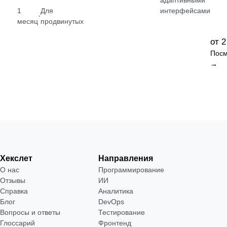
адаптивными
1
Для
интерфейсами
·
месяц
продвинутых
от 2
Посм
→
Хекслет
Направления
О нас
Программирование
Отзывы
ИИ
Справка
Аналитика
Блог
DevOps
Вопросы и ответы
Тестирование
Глоссарий
Фронтенд