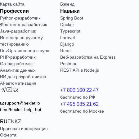
Карта сайта
Бэкенд
Профессии
Навыки
Python-разработчик
Spring Boot
Фронтенд-разработчик
Docker
Java-разработчик
Typescript
Инженер по ручному
Laravel
тестированию
Django
DevOps-инженер с нуля
React
РНР-разработчик
Веб-разработка на Express
Go-разработчик
Postman
Аналитик данных
REST API в Node.js
ИИ для разработчиков
AI-автоматизация
+7 800 100 22 47
бесплатно по РФ
support@hexlet.io
+7 495 085 21 62
t.me/hexlet_help_bot
бесплатно по Москве
RU
EN
KZ
Правовая информация
Оферта