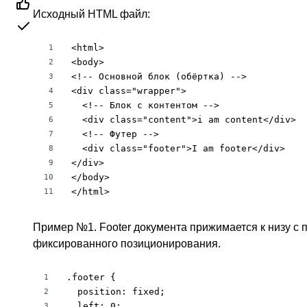
Исходный HTML файл:
<html>

1
<body>

2
<!-- Основной блок (обёртка) -->	

3
<div class="wrapper">

4
  <!-- Блок с контентом -->	

5
  <div class="content">i am content</div>

6
  <!-- Футер -->	

7
  <div class="footer">I am footer</div>

8
</div>

9
</body>

10
</html>
11
Пример №1. Footer документа прижимается к низу с
фиксированного позиционирования.
.footer {

1
  position: fixed;

2
  left: 0;

3