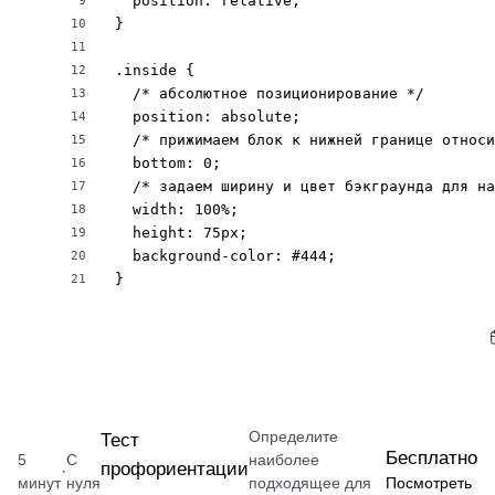
  position: relative;

9
}

10
11
.inside {

12
  /* абсолютное позиционирование */

13
  position: absolute;

14
  /* прижимаем блок к нижней границе относи
15
  bottom: 0;

16
  /* задаем ширину и цвет бэкграунда для на
17
  width: 100%;

18
  height: 75px; 

19
  background-color: #444;

20
}
21
Определите
Тест
Бесплатно
5
С
наиболее
профориентации
·
минут
нуля
подходящее для
Посмотреть