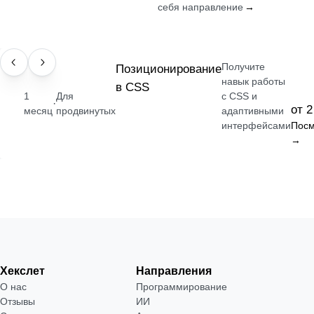
себя направление
→
Получите
НАВЫК
Позиционирование
навык работы
в CSS
1
Для
с CSS и
·
от 2
месяц
продвинутых
адаптивными
интерфейсами
Посм
→
Хекслет
Направления
О нас
Программирование
Отзывы
ИИ