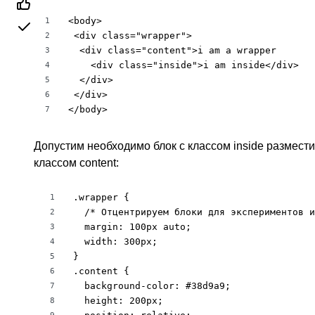
<body>

1
 <div class="wrapper">

2
  <div class="content">i am a wrapper

3
    <div class="inside">i am inside</div>

4
  </div>

5
 </div>

6
</body>
7
Допустим необходимо блок с классом inside размести
классом content:
.wrapper {

1
  /* Отцентрируем блоки для экспериментов и
2
  margin: 100px auto;

3
  width: 300px;

4
}

5
.content {

6
  background-color: #38d9a9;

7
  height: 200px;

8