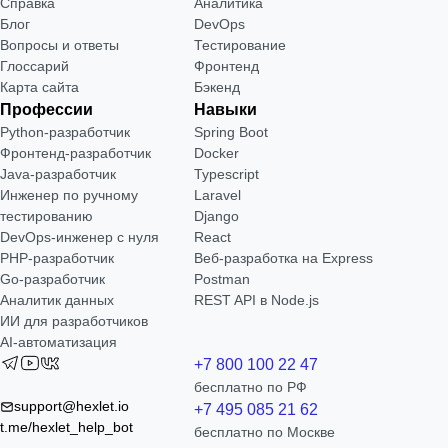
Справка
Аналитика
Блог
DevOps
Вопросы и ответы
Тестирование
Глоссарий
Фронтенд
Карта сайта
Бэкенд
Профессии
Навыки
Python-разработчик
Spring Boot
Фронтенд-разработчик
Docker
Java-разработчик
Typescript
Инженер по ручному
Laravel
тестированию
Django
DevOps-инженер с нуля
React
РНР-разработчик
Веб-разработка на Express
Go-разработчик
Postman
Аналитик данных
REST API в Node.js
ИИ для разработчиков
AI-автоматизация
+7 800 100 22 47
бесплатно по РФ
support@hexlet.io
+7 495 085 21 62
t.me/hexlet_help_bot
бесплатно по Москве