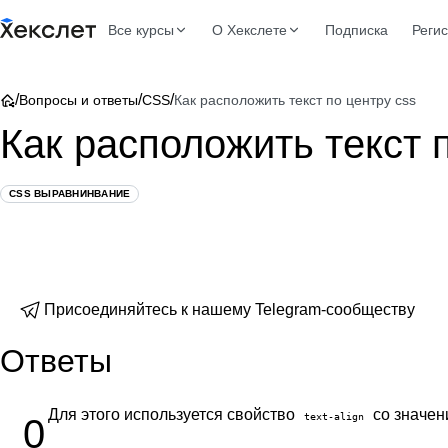
Все курсы
О Хекслете
Подписка
Реги
/
/
/
Вопросы и ответы
CSS
Как расположить текст по центру css
Как расположить текст 
CSS ВЫРАВНИНВАНИЕ
Присоединяйтесь к нашему Telegram-сообществу
Ответы
Для этого используется свойство
со значе
text-align
0