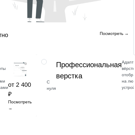
Посмотреть →
тно
Адапт
НАВЫК
Профессиональная
оты
вёрстк
верстка
отобр
ыми
на лю
С
от 2 400
сами
устрой
нуля
₽
Посмотреть
→