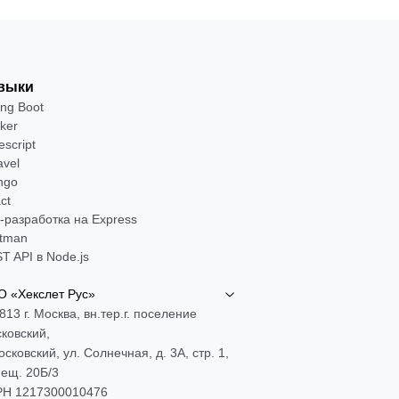
выки
ing Boot
ker
escript
avel
ngo
ct
-разработка на Express
tman
T API в Node.js
 «Хекслет Рус»
813 г. Москва, вн.тер.г. поселение
ковский,
Московский, ул. Солнечная, д. 3А, стр. 1,
ещ. 20Б/3
Н 1217300010476