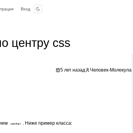
страция
Вход
по центру css
5 лет назад
Человек-Молекула
нием
. Ниже пример класса:
center