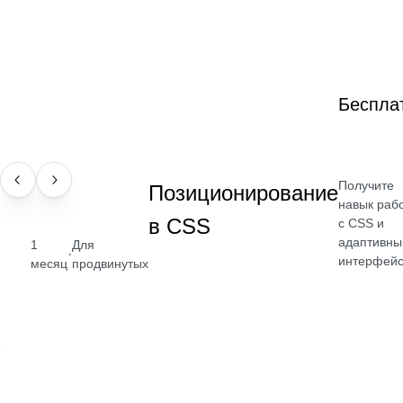
Беспла
Получите
НАВЫК
Позиционирование
навык раб
в CSS
с CSS и
адаптивн
1
Для
·
интерфей
месяц
продвинутых