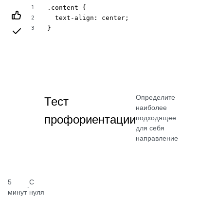
.content {

1
  text-align: center;

2
}
3
Определите
Тест
наиболее
профориентации
подходящее
для себя
направление
5
С
·
минут
нуля