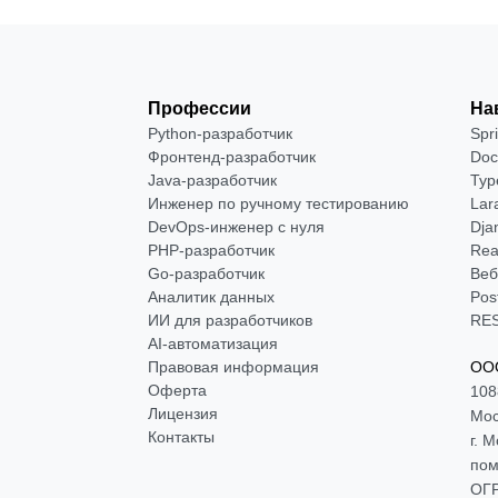
Профессии
На
Python-разработчик
Spr
Фронтенд-разработчик
Doc
Java-разработчик
Typ
Инженер по ручному тестированию
Lar
DevOps-инженер с нуля
Dja
РНР-разработчик
Rea
Go-разработчик
Веб
Аналитик данных
Pos
ИИ для разработчиков
RES
AI-автоматизация
Правовая информация
ООО
Оферта
108
Лицензия
Мос
Контакты
г. 
пом
ОГР