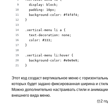
  display: block;

9
  padding: 10px;

10
  background-color: #f4f4f4;

11
}

12
13
.vertical-menu li a {

14
  text-decoration: none;

15
  color: #333;

16
}

17
18
.vertical-menu li:hover {

19
  background-color: #e9e9e9;

20
}
21
Этот код создаст вертикальное меню с горизонтальн
которых будет задано фиксированная ширина и стили
Можно дополнительно настраивать стили и анимации
внешнего вида меню.
2 го