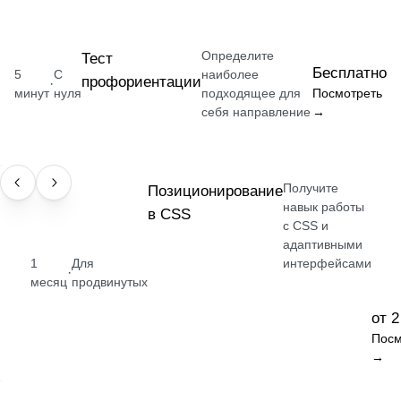
Определите
Тест
Бесплатно
5
С
наиболее
профориентации
·
минут
нуля
подходящее для
Посмотреть
себя направление
→
Получите
НАВЫК
Позиционирование
навык работы
в CSS
с CSS и
адаптивными
1
Для
интерфейсами
·
месяц
продвинутых
от 2
Посм
→