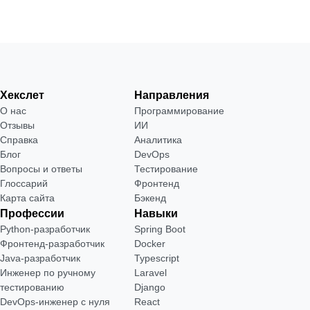
Хекслет
Направления
О нас
Программирование
Отзывы
ИИ
Справка
Аналитика
Блог
DevOps
Вопросы и ответы
Тестирование
Глоссарий
Фронтенд
Карта сайта
Бэкенд
Профессии
Навыки
Python-разработчик
Spring Boot
Фронтенд-разработчик
Docker
Java-разработчик
Typescript
Инженер по ручному
Laravel
тестированию
Django
DevOps-инженер с нуля
React