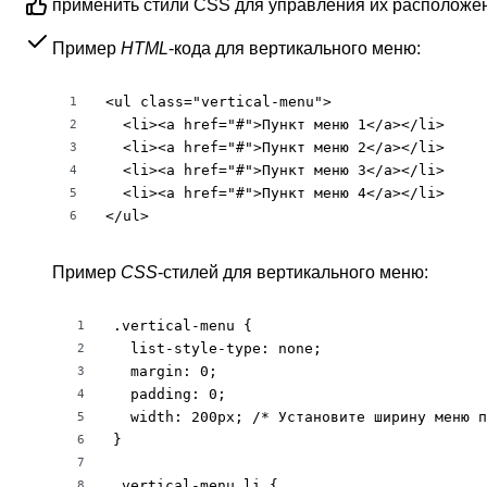
применить стили CSS для управления их расположе
Пример
HTML
-кода для вертикального меню:
<ul class="vertical-menu">

1
  <li><a href="#">Пункт меню 1</a></li>

2
  <li><a href="#">Пункт меню 2</a></li>

3
  <li><a href="#">Пункт меню 3</a></li>

4
  <li><a href="#">Пункт меню 4</a></li>

5
</ul>
6
Пример
CSS
-стилей для вертикального меню:
.vertical-menu {

1
  list-style-type: none;

2
  margin: 0;

3
  padding: 0;

4
  width: 200px; /* Установите ширину меню п
5
}

6
7
.vertical-menu li {

8