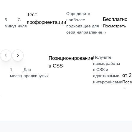
Определите
Тест
Бесплатно
5
С
наиболее
профориентации
·
минут
нуля
подходящее для
Посмотреть
себя направление
→
Получите
НАВЫК
Позиционирование
навык работы
в CSS
1
Для
с CSS и
·
от 2
месяц
продвинутых
адаптивными
интерфейсами
Посм
→