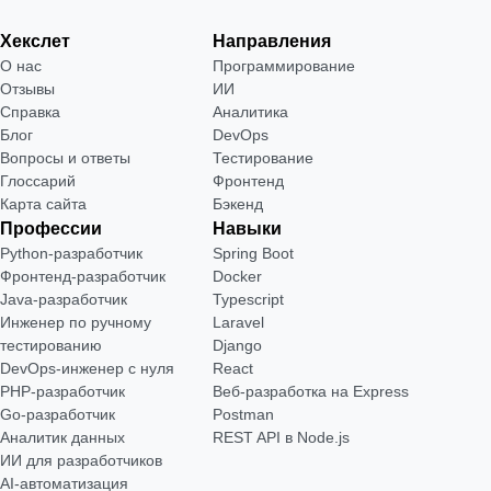
Хекслет
Направления
О нас
Программирование
Отзывы
ИИ
Справка
Аналитика
Блог
DevOps
Вопросы и ответы
Тестирование
Глоссарий
Фронтенд
Карта сайта
Бэкенд
Профессии
Навыки
Python-разработчик
Spring Boot
Фронтенд-разработчик
Docker
Java-разработчик
Typescript
Инженер по ручному
Laravel
тестированию
Django
DevOps-инженер с нуля
React
РНР-разработчик
Веб-разработка на Express
Go-разработчик
Postman
Аналитик данных
REST API в Node.js
ИИ для разработчиков
AI-автоматизация