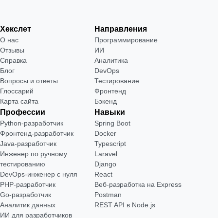
Хекслет
Направления
О нас
Программирование
Отзывы
ИИ
Справка
Аналитика
Блог
DevOps
Вопросы и ответы
Тестирование
Глоссарий
Фронтенд
Карта сайта
Бэкенд
Профессии
Навыки
Python-разработчик
Spring Boot
Фронтенд-разработчик
Docker
Java-разработчик
Typescript
Инженер по ручному
Laravel
тестированию
Django
DevOps-инженер с нуля
React
РНР-разработчик
Веб-разработка на Express
Go-разработчик
Postman
Аналитик данных
REST API в Node.js
ИИ для разработчиков