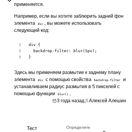
применяется.
Например, если вы хотите заблюрить задний фон
элемента
, вы можете использовать
div
следующий код:
div {

1
  backdrop-filter: blur(5px);

2
}
3
Здесь мы применяем размытие к заднему плану
элемента
с помощью свойства
и
div
backdrop-filter
устанавливаем радиус размытия в 5 пикселей с
помощью функции
.
blur()
3 года назад
Алексей Алешин
Определите
Тест