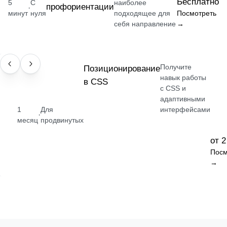
Бесплатно
5
С
наиболее
профориентации
·
минут
нуля
подходящее для
Посмотреть
себя направление
→
Получите
НАВЫК
Позиционирование
навык работы
в CSS
с CSS и
адаптивными
1
Для
интерфейсами
·
месяц
продвинутых
от 2
Посм
→