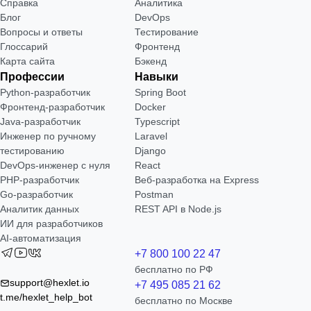
Справка
Аналитика
Блог
DevOps
Вопросы и ответы
Тестирование
Глоссарий
Фронтенд
Карта сайта
Бэкенд
Профессии
Навыки
Python-разработчик
Spring Boot
Фронтенд-разработчик
Docker
Java-разработчик
Typescript
Инженер по ручному
Laravel
тестированию
Django
DevOps-инженер с нуля
React
РНР-разработчик
Веб-разработка на Express
Go-разработчик
Postman
Аналитик данных
REST API в Node.js
ИИ для разработчиков
AI-автоматизация
+7 800 100 22 47
бесплатно по РФ
support@hexlet.io
+7 495 085 21 62
t.me/hexlet_help_bot
бесплатно по Москве