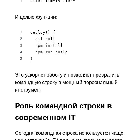
alias ll="ls -lah"
1
И целые функции:
deploy() {

1
  git pull

2
  npm install

3
  npm run build

4
}
5
Это ускоряет работу и позволяет превратить
командную строку в мощный персональный
инструмент.
Роль командной строки в
современном IT
Сегодня командная строка используется чаще,