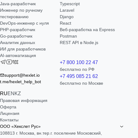
Java-разработчик
Typescript
Инженер по ручному
Laravel
тестированию
Django
DevOps-инженер с нуля
React
РНР-разработчик
Веб-разработка на Express
Go-разработчик
Postman
Аналитик данных
REST API в Node.js
ИИ для разработчиков
AI-автоматизация
+7 800 100 22 47
бесплатно по РФ
support@hexlet.io
+7 495 085 21 62
t.me/hexlet_help_bot
бесплатно по Москве
RU
EN
KZ
Правовая информация
Оферта
Лицензия
Контакты
ООО «Хекслет Рус»
108813 г. Москва, вн.тер.г. поселение Московский,