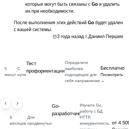
которые могут быть связаны с
Go
и удалить
их при необходимости.
После выполнения этих действий
Go
будет удален
с вашей системы.
3 года назад
Даниил Першин
Определите
Тест
Бесплатно
5
С
наиболее
профориентации
·
минут
нуля
подходящее для
Посмотреть
себя направление
→
Изучите Go,
ПРОФЕССИЯ
Go-
работу с БД,
разработчик
6
Для
HTTP,
·
от 4 50
месяцев
продвинутых
конкурентность,