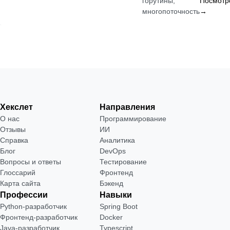
горутины,
Посмотр
многопоточность
→
Хекслет
Направления
О нас
Программирование
Отзывы
ИИ
Справка
Аналитика
Блог
DevOps
Вопросы и ответы
Тестирование
Глоссарий
Фронтенд
Карта сайта
Бэкенд
Профессии
Навыки
Python-разработчик
Spring Boot
Фронтенд-разработчик
Docker
Java-разработчик
Typescript