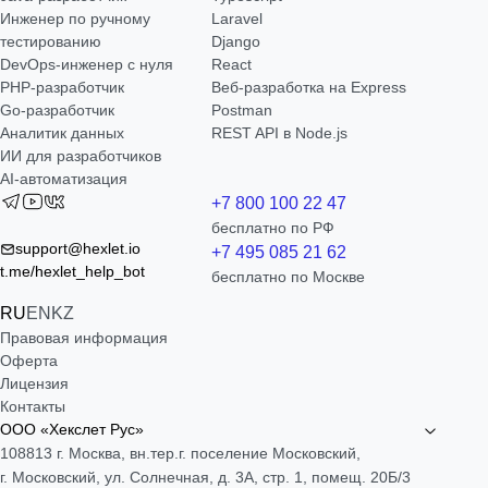
Инженер по ручному
Laravel
тестированию
Django
DevOps-инженер с нуля
React
РНР-разработчик
Веб-разработка на Express
Go-разработчик
Postman
Аналитик данных
REST API в Node.js
ИИ для разработчиков
AI-автоматизация
+7 800 100 22 47
бесплатно по РФ
support@hexlet.io
+7 495 085 21 62
t.me/hexlet_help_bot
бесплатно по Москве
RU
EN
KZ
Правовая информация
Оферта
Лицензия
Контакты
ООО «Хекслет Рус»
108813 г. Москва, вн.тер.г. поселение Московский,
г. Московский, ул. Солнечная, д. 3А, стр. 1, помещ. 20Б/3