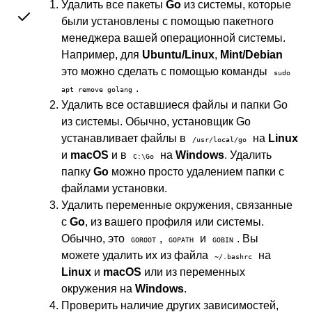
Удалить все пакеты
Go
из системы, которые
были установлены с помощью пакетного
менеджера вашей операционной системы.
Например, для
Ubuntu/Linux
,
Mint/Debian
это можно сделать с помощью команды
sudo
.
apt remove golang
Удалить все оставшиеся файлы и папки Go
из системы. Обычно, установщик Go
устанавливает файлы в
на
Linux
/usr/local/go
и
macOS
и в
на
Windows
. Удалить
C:\Go
папку
Go
можно просто удалением папки с
файлами установки.
Удалить переменные окружения, связанные
с
Go
, из вашего профиля или системы.
Обычно, это
,
и
. Вы
GOROOT
GOPATH
GOBIN
можете удалить их из файла
на
~/.bashrc
Linux
и
macOS
или из переменных
окружения на
Windows
.
Проверить наличие других зависимостей,