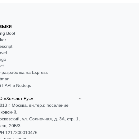
выки
ing Boot
ker
escript
avel
ngo
ct
-разработка на Express
tman
T API в Node.js
 «Хекслет Рус»
813 г. Москва, вн.тер.г. поселение
ковский,
Московский, ул. Солнечная, д. 3А, стр. 1,
ещ. 20Б/3
Н 1217300010476