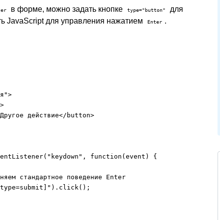
в форме, можно задать кнопке
для
ter
type="button"
ь JavaScript для управления нажатием
.
Enter
я">

>

Другое действие</button>

entListener("keydown", function(event) {

няем стандартное поведение Enter

type=submit]").click();
