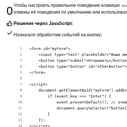
Чтобы настроить правильное поведение клавиши
En
0
отмены её поведения по умолчанию или использоват
Решение через JavaScript:
Назначьте обработчик событий на кнопку:
<form id="myForm">

1
    <input type="text" placeholder="Ваше им
2
    <button type="submit">Отправить</button
3
    <button type="button" id="otherButton">
4
</form>

5
6
<script>

7
    document.getElementById("myForm").addEv
8
        if (event.key === "Enter") {

9
            event.preventDefault(); // отме
10
            document.querySelector("button[
11
        }

12
    });

13
</script>
14