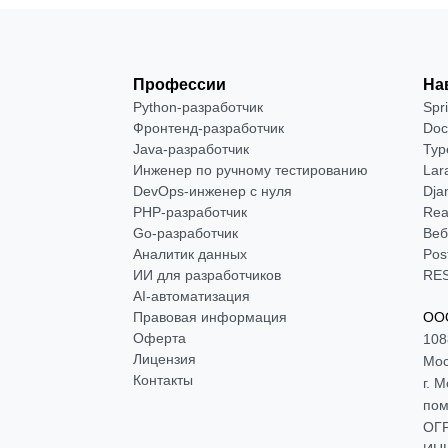
Профессии
На
Python-разработчик
Spr
Фронтенд-разработчик
Doc
Java-разработчик
Typ
Инженер по ручному тестированию
Lar
DevOps-инженер с нуля
Dja
РНР-разработчик
Rea
Go-разработчик
Веб
Аналитик данных
Pos
ИИ для разработчиков
RES
AI-автоматизация
Правовая информация
ООО
Оферта
108
Лицензия
Мос
Контакты
г. 
пом
ОГР