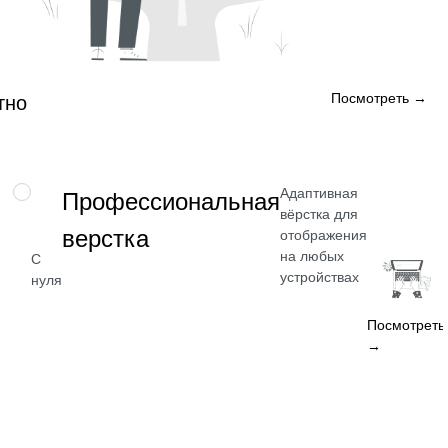
Посмотреть →
тно
Адаптивная
НАВЫК
Профессиональная
вёрстка для
верстка
отображения
на любых
С
устройствах
нуля
Посмотреть
→