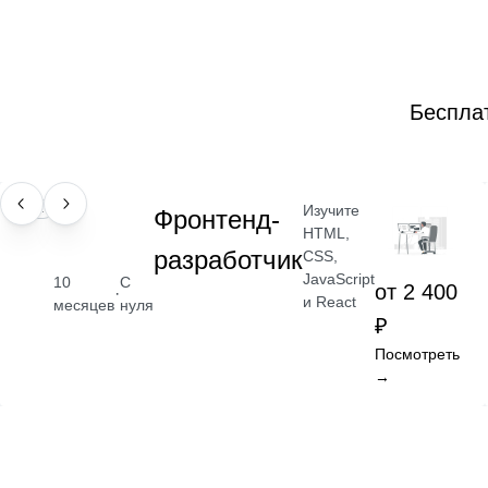
Беспла
Изучите
ПРОФЕССИЯ
Фронтенд-
HTML,
разработчик
CSS,
JavaScript
10
С
от 2 400
·
и React
месяцев
нуля
₽
Посмотреть
→