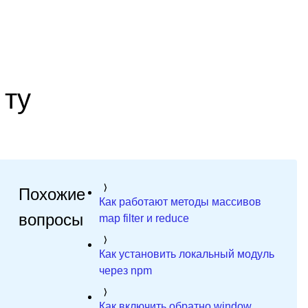
 ту
Похожие
Как работают методы массивов
вопросы
map filter и reduce
Как установить локальный модуль
через npm
Как включить обратно window