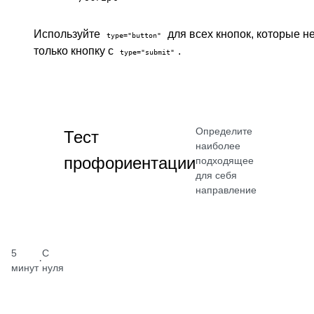
Используйте
для всех кнопок, которые 
type="button"
только кнопку с
.
type="submit"
Определите
Тест
наиболее
профориентации
подходящее
для себя
направление
5
С
·
минут
нуля