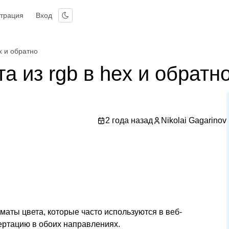
страция
Вход
x и обратно
а из rgb в hex и обратн
2 года назад
Nikolai Gagarinov
аты цвета, которые часто используются в веб-
ертацию в обоих направлениях.