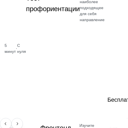
наиболее
профориентации
подходящее
для себя
направление
5
С
·
минут
нуля
Беспла
Изучите
ПРОФЕССИЯ
Фронтенд-