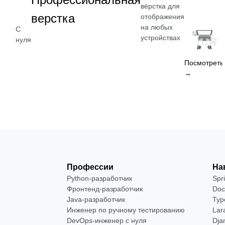
вёрстка для
верстка
отображения
на любых
С
устройствах
нуля
Посмотреть
→
Профессии
На
Python-разработчик
Spr
Фронтенд-разработчик
Doc
Java-разработчик
Typ
Инженер по ручному тестированию
Lar
DevOps-инженер с нуля
Dja