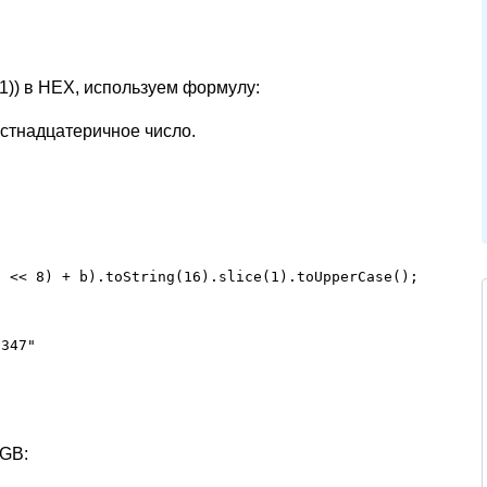
1)) в HEX, используем формулу:
естнадцатеричное число.
 << 8) + b).toString(16).slice(1).toUpperCase();

6347"
RGB: