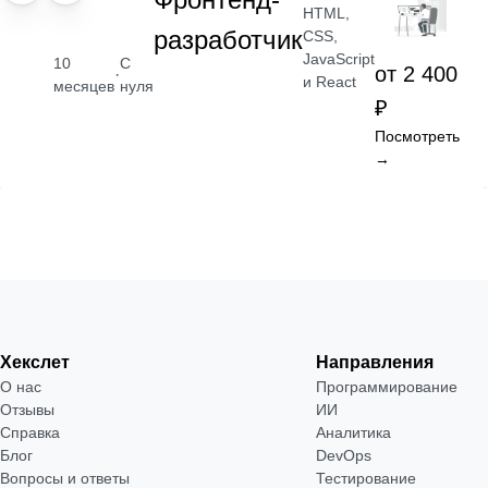
HTML,
разработчик
CSS,
JavaScript
10
С
от 2 400
·
и React
месяцев
нуля
₽
Посмотреть
→
Хекслет
Направления
О нас
Программирование
Отзывы
ИИ
Справка
Аналитика
Блог
DevOps
Вопросы и ответы
Тестирование