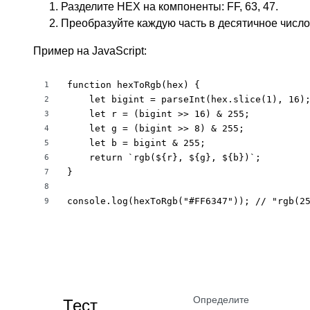
Разделите HEX на компоненты: FF, 63, 47.
Преобразуйте каждую часть в десятичное число
Пример на JavaScript:
function hexToRgb(hex) {

1
    let bigint = parseInt(hex.slice(1), 16);
2
    let r = (bigint >> 16) & 255;

3
    let g = (bigint >> 8) & 255;

4
    let b = bigint & 255;

5
    return `rgb(${r}, ${g}, ${b})`;

6
}

7
8
console.log(hexToRgb("#FF6347")); // "rgb(2
9
Определите
Тест