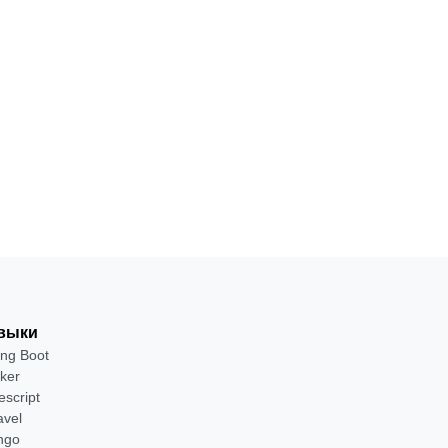
препроцессор
SASS и
стилизацию
1
Для
·
веб-
месяц
продвинутых
от 2 400 ₽
приложений
Посмотреть
→
выки
ing Boot
ker
escript
avel
ngo