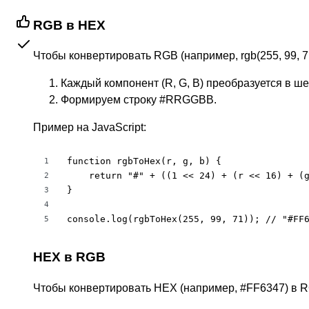
RGB в HEX
Чтобы конвертировать RGB (например, rgb(255, 99, 7
Каждый компонент (R, G, B) преобразуется в ш
Формируем строку #RRGGBB.
Пример на JavaScript:
function rgbToHex(r, g, b) {

1
    return "#" + ((1 << 24) + (r << 16) + (g
2
}

3
4
console.log(rgbToHex(255, 99, 71)); // "#FF
5
HEX в RGB
Чтобы конвертировать HEX (например, #FF6347) в 