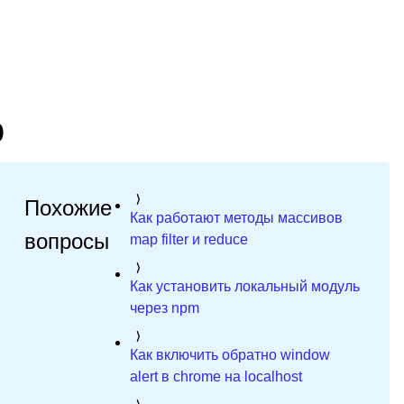
о
Похожие
Как работают методы массивов
вопросы
map filter и reduce
Как установить локальный модуль
через npm
Как включить обратно window
alert в chrome на localhost