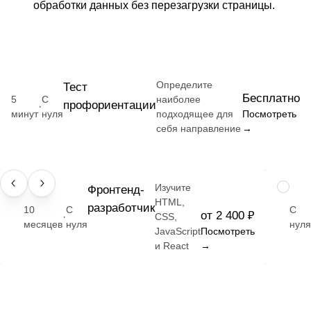
обработки данных без перезагрузки страницы.
Определите
Тест
Бесплатно
5
С
наиболее
профориентации
·
минут
нуля
подходящее для
Посмотреть
себя направление
→
Изучите
ПРОФЕССИЯ
Фронтенд-
НАВЫК
HTML,
разработчик
10
С
С
от 2 400 ₽
·
CSS,
месяцев
нуля
нуля
JavaScript
Посмотреть
и React
→