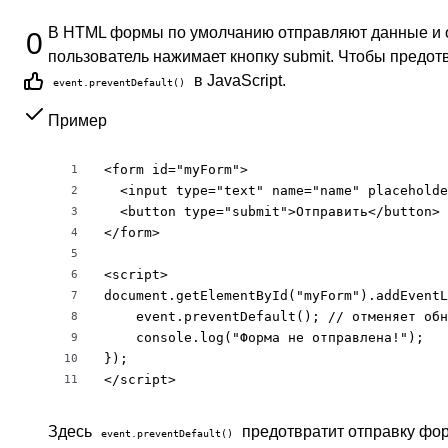
В HTML формы по умолчанию отправляют данные и о
0
пользователь нажимает кнопку submit. Чтобы предот
в JavaScript.
event.preventDefault()
Пример
<form id="myForm">

1
  <input type="text" name="name" placeholde
2
  <button type="submit">Отправить</button>

3
</form>

4
5
<script>

6
document.getElementById("myForm").addEventL
7
    event.preventDefault(); // отменяет обн
8
    console.log("Форма не отправлена!");

9
});

10
</script>
11
Здесь
предотвратит отправку фор
event.preventDefault()