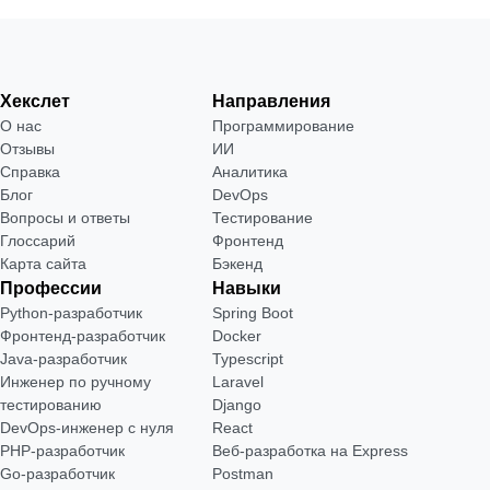
Хекслет
Направления
О нас
Программирование
Отзывы
ИИ
Справка
Аналитика
Блог
DevOps
Вопросы и ответы
Тестирование
Глоссарий
Фронтенд
Карта сайта
Бэкенд
Профессии
Навыки
Python-разработчик
Spring Boot
Фронтенд-разработчик
Docker
Java-разработчик
Typescript
Инженер по ручному
Laravel
тестированию
Django
DevOps-инженер с нуля
React
РНР-разработчик
Веб-разработка на Express
Go-разработчик
Postman