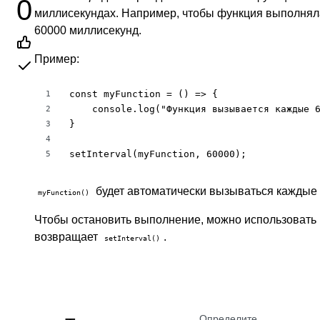
0
миллисекундах. Например, чтобы функция выполнялас
60000 миллисекунд.
Пример:
const myFunction = () => {

1
    console.log("Функция вызывается каждые 6
2
}

3
4
setInterval(myFunction, 60000);
5
будет автоматически вызываться каждые 
myFunction()
Чтобы остановить выполнение, можно использовать
возвращает
.
setInterval()
Определите