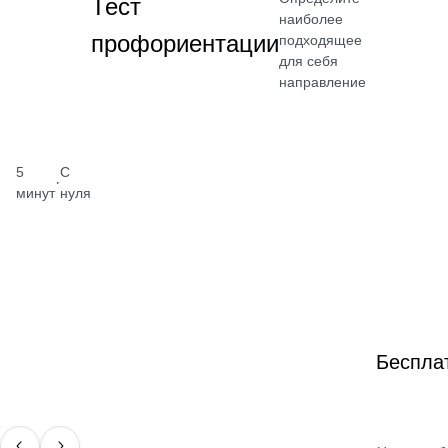
Тест
наиболее
профориентации
подходящее
для себя
направление
5
С
·
минут
нуля
Беспла