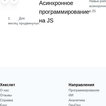
Навык раб
НАВЫК
Асинхронное
асинхронн
программирование
в JS
1
Для
на JS
·
месяц
продвинутых
Хекслет
Направления
О нас
Программирование
Отзывы
ИИ
Справка
Аналитика
Блог
DevOps