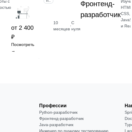
оты с
Изучи
ПРОФЕССИЯ
Фронтенд-
остью
HTML
разработчик
CSS,
JavaS
10
С
·
и Rea
от 2 400
месяцев
нуля
₽
Посмотреть
→
Профессии
На
Python-разработчик
Spr
Фронтенд-разработчик
Doc
Java-разработчик
Typ
Инженер по ручному тестированию
Lar