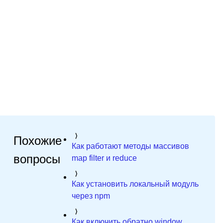
Похожие
Как работают методы массивов
вопросы
map filter и reduce
Как установить локальный модуль
через npm
Как включить обратно window