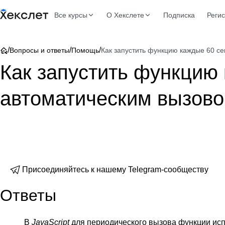
Все курсы
О Хекслете
Подписка
Реги
/
/
/
Вопросы и ответы
Помощь
Как запустить функцию каждые 60 сек
Как запустить функцию 
автоматическим вызовом 
Присоединяйтесь к нашему Telegram-сообществу
Ответы
В
JavaScript
для периодического вызова функции ис