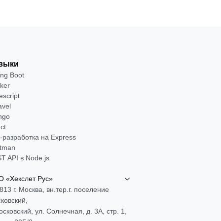
выки
ing Boot
ker
escript
avel
ngo
ct
-разработка на Express
tman
T API в Node.js
 «Хекслет Рус»
813 г. Москва, вн.тер.г. поселение
ковский,
Московский, ул. Солнечная, д. 3А, стр. 1,