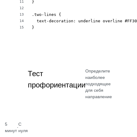
}

11
12
.two-lines {

13
  text-decoration: underline overline #FF30
14
}
15
Определите
Тест
наиболее
профориентации
подходящее
для себя
направление
5
С
·
минут
нуля