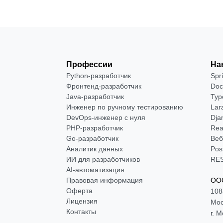
Профессии
На
Python-разработчик
Spr
Фронтенд-разработчик
Doc
Java-разработчик
Typ
Инженер по ручному тестированию
Lar
DevOps-инженер с нуля
Dja
РНР-разработчик
Rea
Go-разработчик
Веб
Аналитик данных
Pos
ИИ для разработчиков
RES
AI-автоматизация
Правовая информация
ООО
Оферта
108
Лицензия
Мос
Контакты
г. 