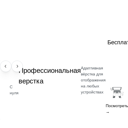
Беспла
Адаптивная
НАВЫК
Профессиональная
вёрстка для
верстка
отображения
на любых
С
устройствах
нуля
Посмотреть
→