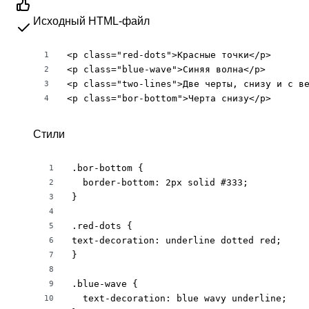
Исходный HTML-файл
<p class="red-dots">Красные точки</p>

1
<p class="blue-wave">Синяя волна</p>

2
<p class="two-lines">Две черты, снизу и с ве
3
<p class="bor-bottom">Черта снизу</p>
4
Стили
.bor-bottom {

1
  border-bottom: 2px solid #333;

2
}

3
4
.red-dots {

5
text-decoration: underline dotted red;

6
}

7
8
.blue-wave {

9
  text-decoration: blue wavy underline;

10