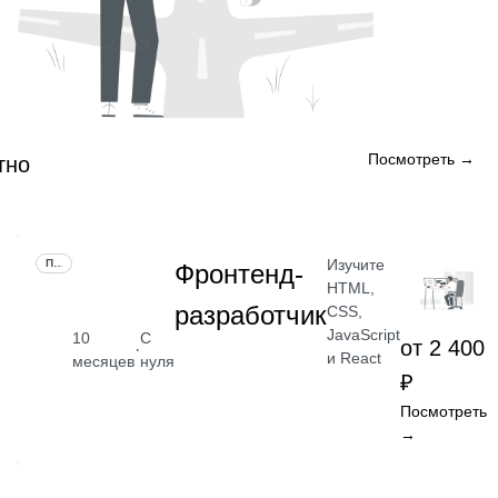
Посмотреть →
тно
Изучите
ПРОФЕССИЯ
Фронтенд-
HTML,
разработчик
CSS,
JavaScript
10
С
от 2 400
·
и React
месяцев
нуля
₽
Посмотреть
→