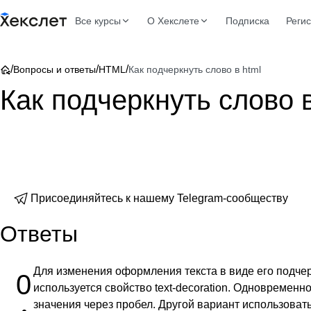
Все курсы
О Хекслете
Подписка
Реги
/
/
/
Вопросы и ответы
HTML
Как подчеркнуть слово в html
Как подчеркнуть слово в
Присоединяйтесь к нашему Telegram-сообществу
Ответы
Для изменения оформления текста в виде его подчер
0
используется свойство text-decoration. Одновременн
значения через пробел. Другой вариант использовать