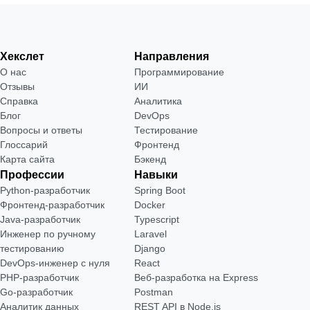
Хекслет
Направления
О нас
Программирование
Отзывы
ИИ
Справка
Аналитика
Блог
DevOps
Вопросы и ответы
Тестирование
Глоссарий
Фронтенд
Карта сайта
Бэкенд
Профессии
Навыки
Python-разработчик
Spring Boot
Фронтенд-разработчик
Docker
Java-разработчик
Typescript
Инженер по ручному
Laravel
тестированию
Django
DevOps-инженер с нуля
React
РНР-разработчик
Веб-разработка на Express
Go-разработчик
Postman
Аналитик данных
REST API в Node.js