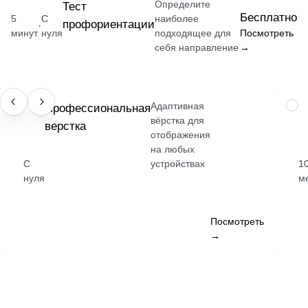
Определите
Тест
Бесплатно
5
С
наиболее
профориентации
·
минут
нуля
подходящее для
Посмотреть
себя направление
→
Адаптивная
НАВЫК
Профессиональная
ПРО
вёрстка для
верстка
отображения
на любых
С
устройствах
1
нуля
м
Посмотреть
→