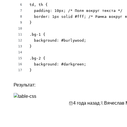
td, th {

6
  padding: 10px; /* Поля вокруг текста */

7
  border: 1px solid #fff; /* Рамка вокруг я
8
}

9
10
.bg-1 {

11
  background: #burlywood;

12
}

13
14
.bg-2 {

15
  background: #darkgreen;

16
}
17
Результат:
4 года назад
Вячеслав 