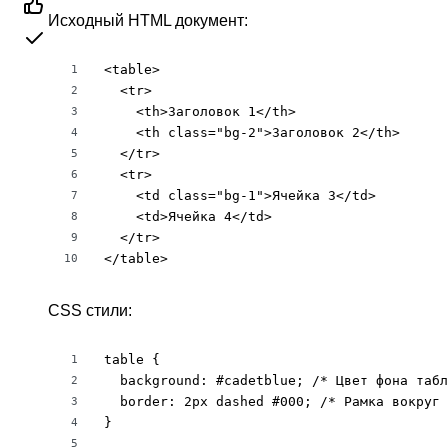
Исходный HTML документ:
<table>

1
  <tr>

2
    <th>Заголовок 1</th>

3
    <th class="bg-2">Заголовок 2</th>

4
  </tr>

5
  <tr>

6
    <td class="bg-1">Ячейка 3</td>

7
    <td>Ячейка 4</td>

8
  </tr>

9
</table>
10
CSS стили:
table {

1
  background: #cadetblue; /* Цвет фона табл
2
  border: 2px dashed #000; /* Рамка вокруг 
3
}

4
5