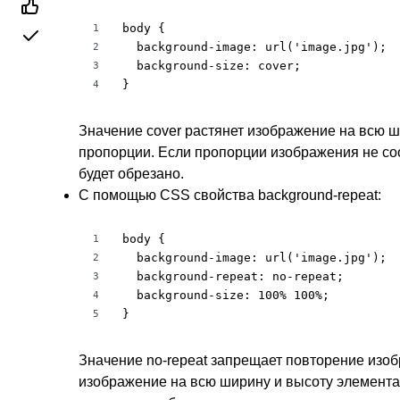
body {

1
  background-image: url('image.jpg');

2
  background-size: cover;

3
}
4
Значение cover растянет изображение на всю ш
пропорции. Если пропорции изображения не со
будет обрезано.
С помощью CSS свойства background-repeat:
body {

1
  background-image: url('image.jpg');

2
  background-repeat: no-repeat;

3
  background-size: 100% 100%;

4
}
5
Значение no-repeat запрещает повторение изо
изображение на всю ширину и высоту элемента 