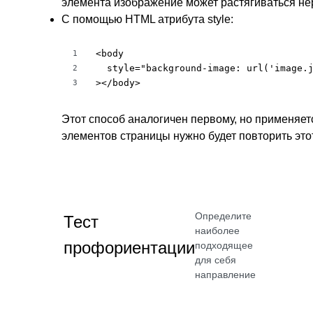
элемента изображение может растягиваться н
С помощью HTML атрибута style:
<body

1
  style="background-image: url('image.j
2
></body>
3
Этот способ аналогичен первому, но применяет
элементов страницы нужно будет повторить этот
Определите
Тест
наиболее
профориентации
подходящее
для себя
направление