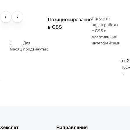
Получите
НАВЫК
Позиционирование
навык работы
в CSS
с CSS и
адаптивными
1
Для
интерфейсами
·
месяц
продвинутых
от 2
Посм
→
Хекслет
Направления