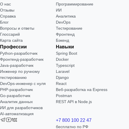
О нас
Программирование
Отзывы
ИИ
Справка
Аналитика
Блог
DevOps
Вопросы и ответы
Тестирование
Глоссарий
Фронтенд
Карта сайта
Бэкенд
Профессии
Навыки
Python-разработчик
Spring Boot
Фронтенд-разработчик
Docker
Java-разработчик
Typescript
Инженер по ручному
Laravel
тестированию
Django
DevOps-инженер с нуля
React
РНР-разработчик
Веб-разработка на Express
Go-разработчик
Postman
Аналитик данных
REST API в Node.js
ИИ для разработчиков
AI-автоматизация
+7 800 100 22 47
бесплатно по РФ