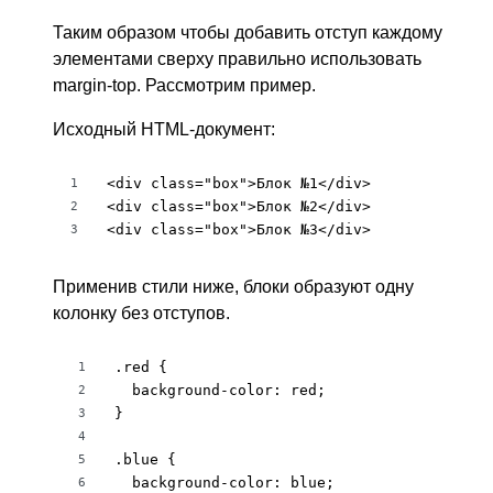
Таким образом чтобы добавить отступ каждому
элементами сверху правильно использовать
margin-top. Рассмотрим пример.
Исходный HTML-документ:
<div class="box">Блок №1</div>

1
<div class="box">Блок №2</div>

2
<div class="box">Блок №3</div>
3
Применив стили ниже, блоки образуют одну
колонку без отступов.
.red {

1
  background-color: red;

2
}

3
4
.blue {

5
  background-color: blue;

6