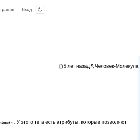
страция
Вход
5 лет назад
Человек-Молекула
. У этого тега есть атрибуты, которые позволяют
<input>