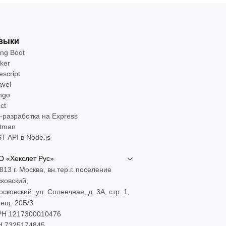
выки
ing Boot
ker
escript
avel
ngo
ct
-разработка на Express
tman
T API в Node.js
 «Хекслет Рус»
813 г. Москва, вн.тер.г. поселение
ковский,
Московский, ул. Солнечная, д. 3А, стр. 1,
ещ. 20Б/3
Н 1217300010476
 7325174845