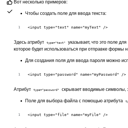
Вот несколько примеров:
Чтобы создать поле для ввода текста:
<input type="text" name="myText" />
1
Здесь атрибут
указывает, что это поле для
type="text"
которое будет использоваться при отправке формы н
Для создания поля для ввода пароля можно ис
<input type="password" name="myPassword" />
1
Атрибут
скрывает вводимые символы, з
type="password"
Поле для выбора файла с помощью атрибута
t
<input type="file" name="myFile" />
1