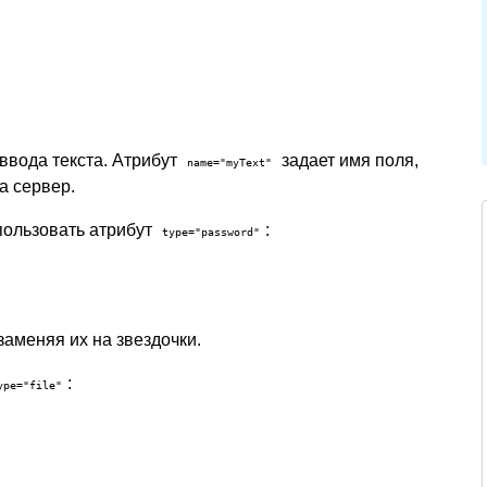
 ввода текста. Атрибут
задает имя поля,
name="myText"
а сервер.
пользовать атрибут
:
type="password"
аменяя их на звездочки.
:
ype="file"