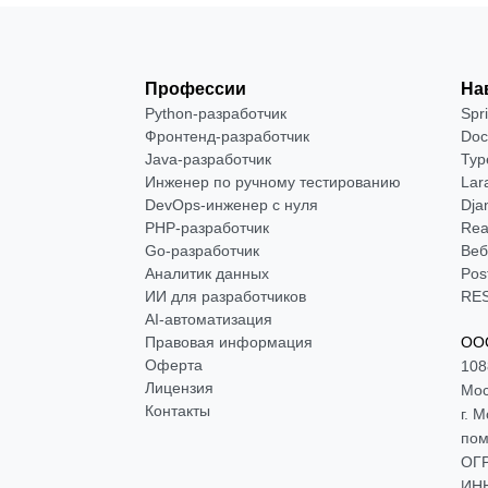
Профессии
На
Python-разработчик
Spr
Фронтенд-разработчик
Doc
Java-разработчик
Typ
Инженер по ручному тестированию
Lar
DevOps-инженер с нуля
Dja
РНР-разработчик
Rea
Go-разработчик
Веб
Аналитик данных
Pos
ИИ для разработчиков
RES
AI-автоматизация
Правовая информация
ООО
Оферта
108
Лицензия
Мос
Контакты
г. 
пом
ОГР
ИНН