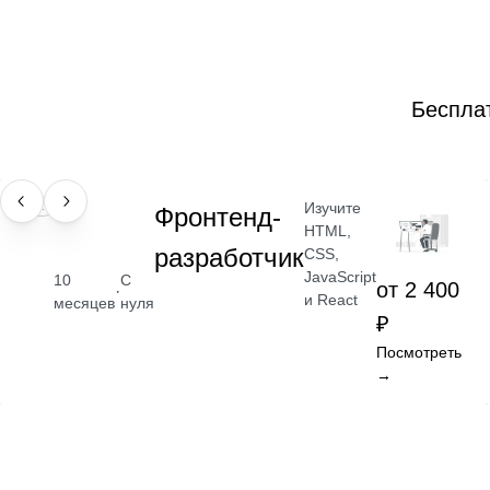
Беспла
Изучите
ПРОФЕССИЯ
Фронтенд-
HTML,
разработчик
CSS,
JavaScript
10
С
от 2 400
·
и React
месяцев
нуля
₽
Посмотреть
→