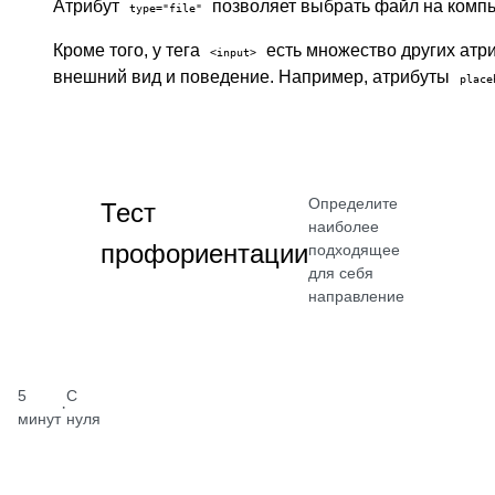
Атрибут
позволяет выбрать файл на компь
type="file"
Кроме того, у тега
есть множество других атр
<input>
внешний вид и поведение. Например, атрибуты
place
Определите
Тест
наиболее
профориентации
подходящее
для себя
направление
5
С
·
минут
нуля