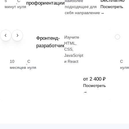
Бесплатно
5
С
наиболее
профориентации
·
минут
нуля
подходящее для
Посмотреть
себя направление
→
Изучите
ПРОФЕССИЯ
Фронтенд-
НАВЫК
HTML,
разработчик
CSS,
JavaScript
10
С
и React
С
·
месяцев
нуля
нуля
от 2 400 ₽
Посмотреть
→