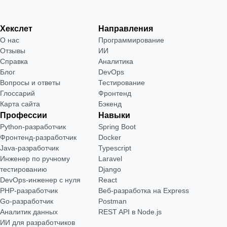
Хекслет
Направления
О нас
Программирование
Отзывы
ИИ
Справка
Аналитика
Блог
DevOps
Вопросы и ответы
Тестирование
Глоссарий
Фронтенд
Карта сайта
Бэкенд
Профессии
Навыки
Python-разработчик
Spring Boot
Фронтенд-разработчик
Docker
Java-разработчик
Typescript
Инженер по ручному
Laravel
тестированию
Django
DevOps-инженер с нуля
React
РНР-разработчик
Веб-разработка на Express
Go-разработчик
Postman
Аналитик данных
REST API в Node.js
ИИ для разработчиков