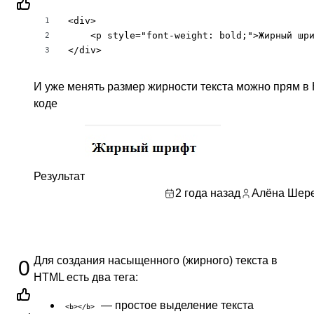
<div>

1
    <p style="font-weight: bold;">Жирный шри
2
</div>
3
И уже менять размер жирности текста можно прям в
коде
Результат
2 года назад
Алёна Шер
Для создания насыщенного (жирного) текста в
0
HTML есть два тега:
— простое выделение текста
<b></b>