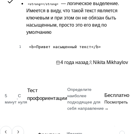
— логическое выделение.
<strong></strong>
Имеется в виду, что такой текст является
ключевым и при этом он не обязан быть
насыщенным, просто это его вид по
умолчанию
<b>Привет насыщенный текст</b>
1
4 года назад
Nikita Mikhaylov
Определите
Тест
Бесплатно
5
С
наиболее
профориентации
·
минут
нуля
подходящее для
Посмотреть
себя направление
→
Изучите
ПРОФЕССИЯ
НАВЫК