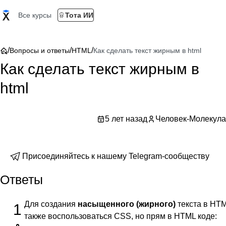
Все курсы
Тота ИИ
/
/
/
Вопросы и ответы
HTML
Как сделать текст жирным в html
Как сделать текст жирным в
html
5 лет назад
Человек-Молекула
Присоединяйтесь к нашему Telegram-сообществу
Ответы
Для создания
насыщенного (жирного)
текста в HT
1
также воспользоваться CSS, но прям в HTML коде: