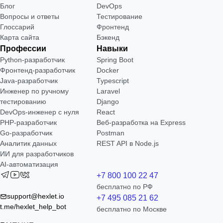
Блог
DevOps
Вопросы и ответы
Тестирование
Глоссарий
Фронтенд
Карта сайта
Бэкенд
Профессии
Навыки
Python-разработчик
Spring Boot
Фронтенд-разработчик
Docker
Java-разработчик
Typescript
Инженер по ручному
Laravel
тестированию
Django
DevOps-инженер с нуля
React
РНР-разработчик
Веб-разработка на Express
Go-разработчик
Postman
Аналитик данных
REST API в Node.js
ИИ для разработчиков
AI-автоматизация
+7 800 100 22 47
бесплатно по РФ
support@hexlet.io
+7 495 085 21 62
t.me/hexlet_help_bot
бесплатно по Москве