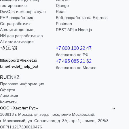
тестированию
Django
DevOps-инженер с нуля
React
РНР-разработчик
Веб-разработка на Express
Go-разработчик
Postman
Аналитик данных
REST API в Node.js
ИИ для разработчиков
AI-автоматизация
+7 800 100 22 47
бесплатно по РФ
support@hexlet.io
+7 495 085 21 62
t.me/hexlet_help_bot
бесплатно по Москве
RU
EN
KZ
Правовая информация
Оферта
Лицензия
Контакты
ООО «Хекслет Рус»
108813 г. Москва, вн.тер.г. поселение Московский,
г. Московский, ул. Солнечная, д. 3А, стр. 1, помещ. 20Б/3
ОГРН 1217300010476