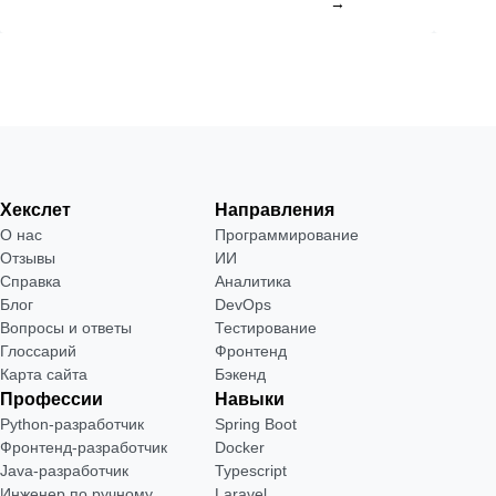
→
Хекслет
Направления
О нас
Программирование
Отзывы
ИИ
Справка
Аналитика
Блог
DevOps
Вопросы и ответы
Тестирование
Глоссарий
Фронтенд
Карта сайта
Бэкенд
Профессии
Навыки
Python-разработчик
Spring Boot
Фронтенд-разработчик
Docker
Java-разработчик
Typescript
Инженер по ручному
Laravel