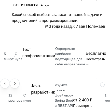
из класса
fill
Arrays
Какой способ выбрать зависит от вашей задачи и
предпочтений в программировании.
3 года назад
Иван Полежаев
Определите
Тест
Бесплатно
5
С
наиболее
профориентации
·
минут
нуля
подходящее для
Посмотреть
себя направление
→
Изучите
ПРОФЕССИЯ
Java-
НАВЫ
Java и
разработчик
12
С
фреймворк
1
·
от 2 400 ₽
месяцев
нуля
Spring Boot
ме
и REST API
Посмотреть