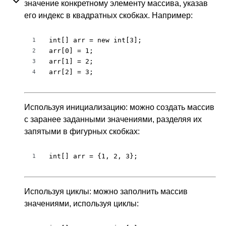
значение конкретному элементу массива, указав
его индекс в квадратных скобках. Например:
int[] arr = new int[3];

1
arr[0] = 1;

2
arr[1] = 2;

3
arr[2] = 3;
4
Используя инициализацию: можно создать массив
с заранее заданными значениями, разделяя их
запятыми в фигурных скобках:
int[] arr = {1, 2, 3};
1
Используя циклы: можно заполнить массив
значениями, используя циклы: