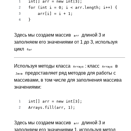
int[] arr = new int[3];

1
for (int i = 0; i < arr.length; i++) {

2
    arr[i] = i + 1;

3
}
4
Здесь мы создаем массив
длиной 3 и
arr
заполняем его значениями от 1 до 3, используя
цикл
for
Используя методы класса
: класс
в
Arrays
Arrays
предоставляет ряд методов для работы с
Java
массивами, в том числе для заполнения массива
значениями:
int[] arr = new int[3];

1
Arrays.fill(arr, 1);
2
Здесь мы создаем массив
длиной 3 и
arr
заполняем его значениями 1, используя метод