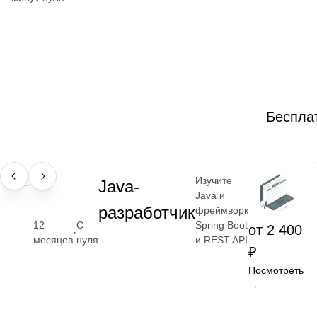
Беспла
Изучите
ПРОФЕССИЯ
Java-
Java и
разработчик
фреймворк
Spring Boot
12
С
от 2 400
·
и REST API
месяцев
нуля
₽
Посмотреть
→