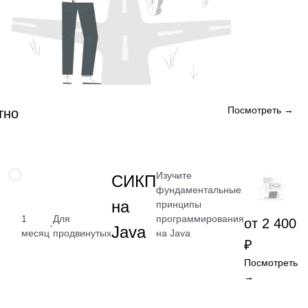
Посмотреть →
тно
Изучите
НАВЫК
СИКП
фундаментальные
на
принципы
программирования
1
Для
от 2 400
·
Java
на Java
месяц
продвинутых
₽
Посмотреть
→