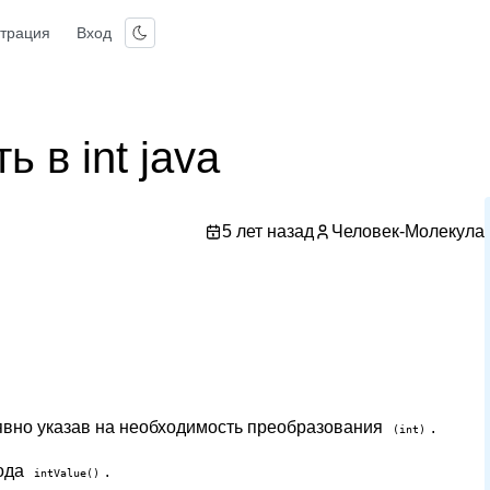
страция
Вход
 в int java
5 лет назад
Человек-Молекула
 явно указав на необходимость преобразования
.
(int)
тода
.
intValue()