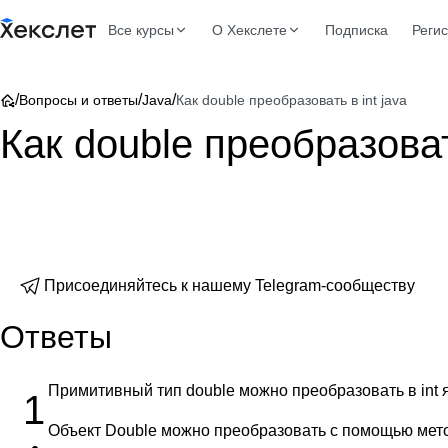
Все курсы
О Хекслете
Подписка
Реги
/
/
/
Вопросы и ответы
Java
Как double преобразовать в int java
Как double преобразовать
Присоединяйтесь к нашему Telegram-сообществу
Ответы
Примитивный тип double можно преобразовать в int
1
Объект Double можно преобразовать с помощью ме