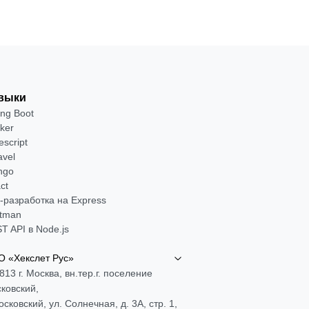
выки
ing Boot
ker
escript
avel
ngo
ct
-разработка на Express
tman
T API в Node.js
 «Хекслет Рус»
813 г. Москва, вн.тер.г. поселение
ковский,
Московский, ул. Солнечная, д. 3А, стр. 1,