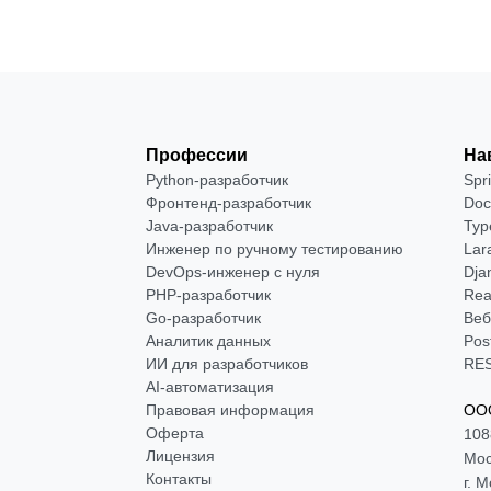
Профессии
На
Python-разработчик
Spr
Фронтенд-разработчик
Doc
Java-разработчик
Typ
Инженер по ручному тестированию
Lar
DevOps-инженер с нуля
Dja
РНР-разработчик
Rea
Go-разработчик
Веб
Аналитик данных
Pos
ИИ для разработчиков
RES
AI-автоматизация
Правовая информация
ООО
Оферта
108
Лицензия
Мос
Контакты
г. 