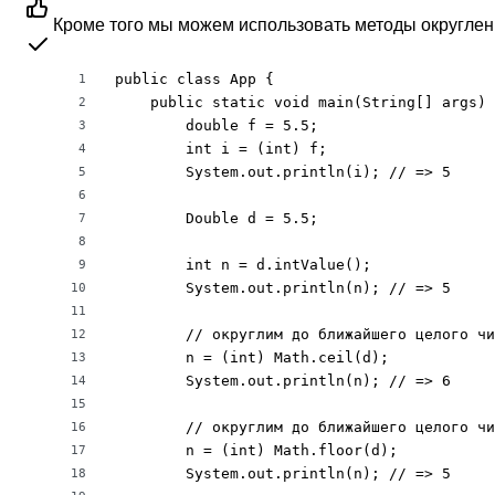
Кроме того мы можем использовать методы округле
public class App {

1
    public static void main(String[] args) 
2
        double f = 5.5;

3
        int i = (int) f;

4
        System.out.println(i); // => 5

5
6
        Double d = 5.5;

7
8
        int n = d.intValue();

9
        System.out.println(n); // => 5

10
11
        // округлим до ближайшего целого чи
12
        n = (int) Math.ceil(d);

13
        System.out.println(n); // => 6

14
15
        // округлим до ближайшего целого чи
16
        n = (int) Math.floor(d);

17
        System.out.println(n); // => 5

18