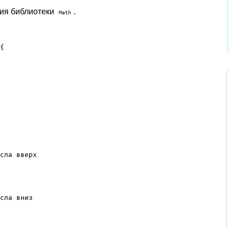
ния библиотеки
.
Math
{

сла вверх

сла вниз
