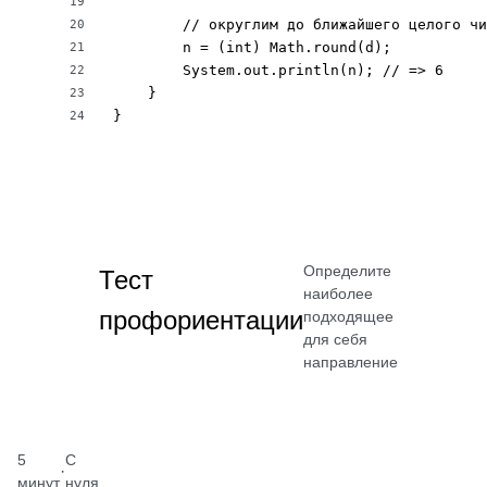
19
        // округлим до ближайшего целого чи
20
        n = (int) Math.round(d);

21
        System.out.println(n); // => 6

22
    }

23
}
24
Определите
Тест
наиболее
профориентации
подходящее
для себя
направление
5
С
·
минут
нуля