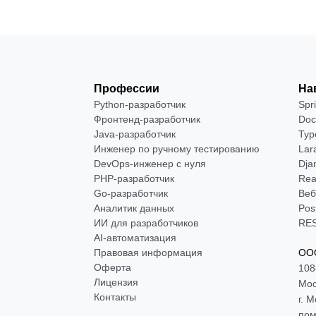
Профессии
На
Python-разработчик
Spr
Фронтенд-разработчик
Doc
Java-разработчик
Typ
Инженер по ручному тестированию
Lar
DevOps-инженер с нуля
Dja
РНР-разработчик
Rea
Go-разработчик
Веб
Аналитик данных
Pos
ИИ для разработчиков
RES
AI-автоматизация
Правовая информация
ООО
Оферта
108
Лицензия
Мос
Контакты
г. 
пом