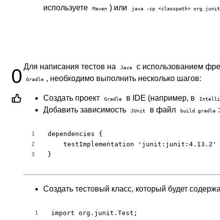
используете
) или
Maven
java -cp <classpath> org.junit
Для написания тестов на
с использованием фр
Java
0
, необходимо выполнить несколько шагов:
Gradle
Создать проект
в IDE (например, в
Gradle
Intelli
Добавить зависимость
в файл
:
JUnit
build.gradle
dependencies {

1
    testImplementation 'junit:junit:4.13.2'

2
}
3
Создать тестовый класс, который будет содерж
import org.junit.Test;

1