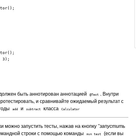
tor();

tor();

 3);

 должен быть аннотирован аннотацией
. Внутри
@Test
ротестировать, и сравнивайте ожидаемый результат с
етоды
и
класса
add
subtract
Calculator
ки можно запустить тесты, нажав на кнопку
"запустить
 командной строки с помощью команды
(если вы
mvn test