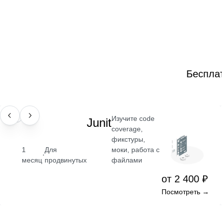
Беспла
Изучите code
НАВЫК
Junit
coverage,
фикстуры,
моки, работа с
1
Для
·
файлами
месяц
продвинутых
от 2 400 ₽
Посмотреть →