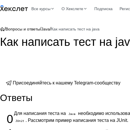
Все курсы
О Хекслете
Подписка
Реги
/
/
/
Вопросы и ответы
Java
Как написать тест на java
Как написать тест на ja
Присоединяйтесь к нашему Telegram-сообществу
Ответы
Для написания теста на
необходимо использоват
Java
0
. Рассмотрим пример написания теста на JUnit.
JUnit