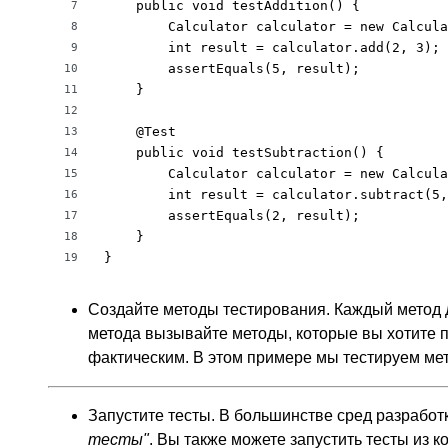
    public void testAddition() {

7
        Calculator calculator = new Calcula
8
        int result = calculator.add(2, 3);

9
        assertEquals(5, result);

10
    }

11
12
    @Test

13
    public void testSubtraction() {

14
        Calculator calculator = new Calcula
15
        int result = calculator.subtract(5,
16
        assertEquals(2, result);

17
    }

18
}
19
Создайте методы тестирования. Каждый метод
метода вызывайте методы, которые вы хотите п
фактическим. В этом примере мы тестируем м
Запустите тесты. В большинстве сред разработ
тесты"
. Вы также можете запустить тесты из