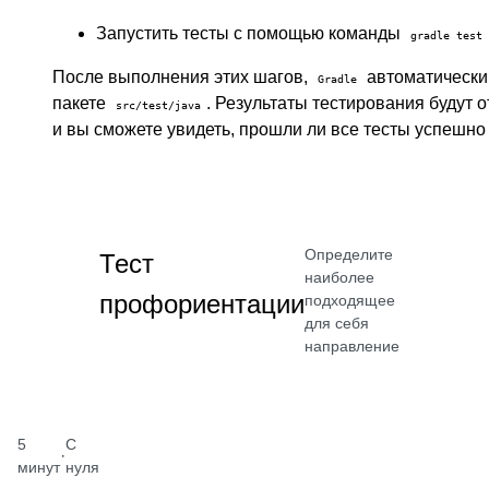
Запустить тесты с помощью команды
gradle test
После выполнения этих шагов,
автоматически 
Gradle
пакете
. Результаты тестирования будут 
src/test/java
и вы сможете увидеть, прошли ли все тесты успешно 
Определите
Тест
наиболее
профориентации
подходящее
для себя
направление
5
С
·
минут
нуля