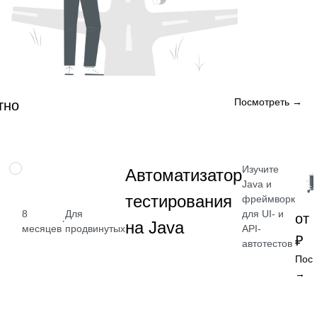
Посмотреть →
тно
Изучите
ПРОФЕССИЯ
Автоматизатор
Java и
тестирования
фреймворк
для UI- и
8
Для
от 
·
на Java
API-
месяцев
продвинутых
₽
автотестов
Пос
→