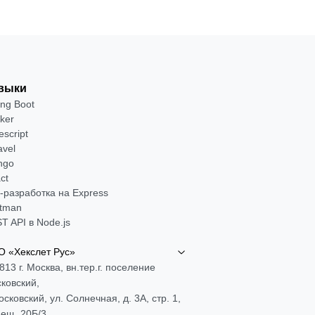
выки
ing Boot
ker
escript
avel
ngo
ct
-разработка на Express
tman
T API в Node.js
 «Хекслет Рус»
813 г. Москва, вн.тер.г. поселение
ковский,
Московский, ул. Солнечная, д. 3А, стр. 1,
ещ. 20Б/3