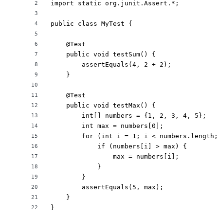
import static org.junit.Assert.*;

2
3
public class MyTest {

4
5
    @Test

6
    public void testSum() {

7
        assertEquals(4, 2 + 2);

8
    }

9
10
    @Test

11
    public void testMax() {

12
        int[] numbers = {1, 2, 3, 4, 5};

13
        int max = numbers[0];

14
        for (int i = 1; i < numbers.length;
15
            if (numbers[i] > max) {

16
                max = numbers[i];

17
            }

18
        }

19
        assertEquals(5, max);

20
    }

21
}
22