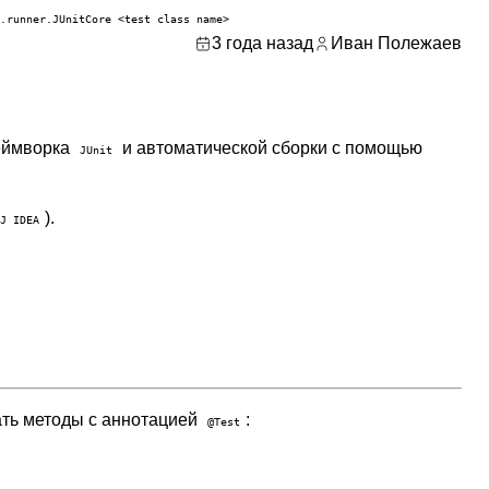
.runner.JUnitCore <test class name>
3 года назад
Иван Полежаев
еймворка
и автоматической сборки с помощью
JUnit
).
J IDEA
ать методы с аннотацией
:
@Test