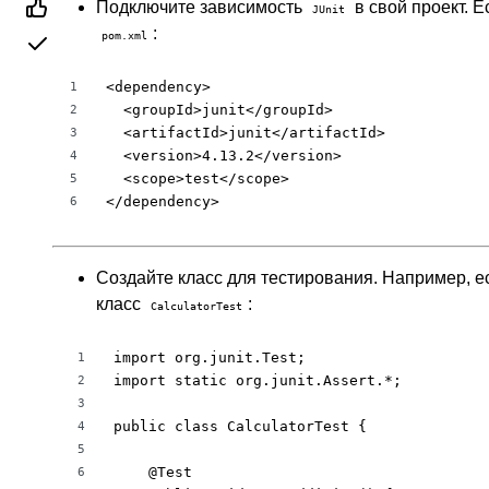
Подключите зависимость
в свой проект. 
JUnit
:
pom.xml
<dependency>

1
  <groupId>junit</groupId>

2
  <artifactId>junit</artifactId>

3
  <version>4.13.2</version>

4
  <scope>test</scope>

5
</dependency>
6
Создайте класс для тестирования. Например, е
класс
:
CalculatorTest
import org.junit.Test;

1
import static org.junit.Assert.*;

2
3
public class CalculatorTest {

4
5
    @Test

6