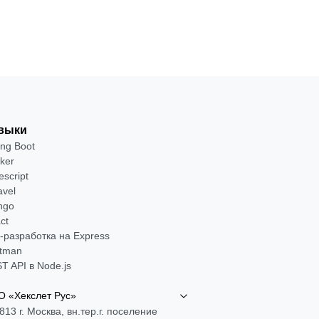
выки
ing Boot
ker
escript
avel
ngo
ct
-разработка на Express
tman
T API в Node.js
 «Хекслет Рус»
813 г. Москва, вн.тер.г. поселение