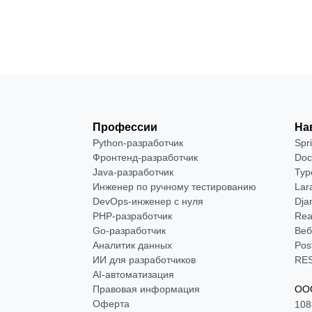
Профессии
На
Python-разработчик
Spr
Фронтенд-разработчик
Doc
Java-разработчик
Typ
Инженер по ручному тестированию
Lar
DevOps-инженер с нуля
Dja
РНР-разработчик
Rea
Go-разработчик
Веб
Аналитик данных
Pos
ИИ для разработчиков
RES
AI-автоматизация
Правовая информация
ООО
Оферта
108