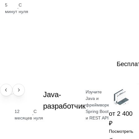
5
С
·
минут
нуля
Беспла
Изучите
ПРОФЕССИЯ
Java-
Java и
разработчик
фреймворк
Spring Boot
12
С
от 2 400
·
и REST API
месяцев
нуля
₽
Посмотреть
→