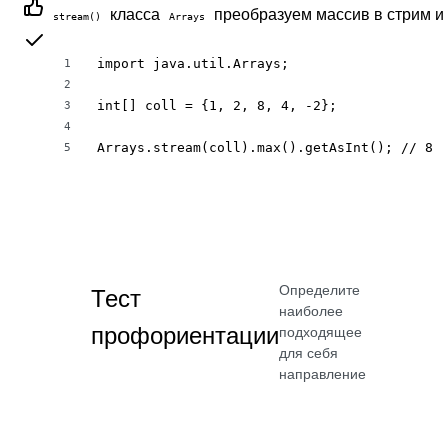
класса
преобразуем массив в стрим и
stream()
Arrays
import java.util.Arrays;

1
2
int[] coll = {1, 2, 8, 4, -2};

3
4
Arrays.stream(coll).max().getAsInt(); // 8
5
Определите
Тест
наиболее
профориентации
подходящее
для себя
направление