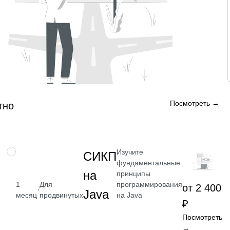
Посмотреть →
тно
Изучите
НАВЫК
СИКП
фундаментальные
на
принципы
программирования
1
Для
от 2 400
·
Java
на Java
месяц
продвинутых
₽
Посмотреть
→