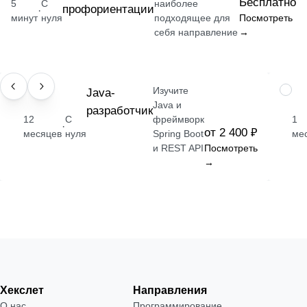
Бесплатно
5
С
наиболее
профориентации
·
минут
нуля
подходящее для
Посмотреть
себя направление
→
Изучите
ПРОФЕССИЯ
Java-
НАВЫ
Java и
разработчик
12
С
фреймворк
1
·
от 2 400 ₽
месяцев
нуля
Spring Boot
ме
и REST API
Посмотреть
→
Хекслет
Направления
О нас
Программирование