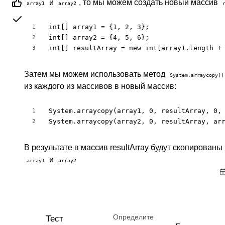
и
, то мы можем создать новый массив
array1
array2
int[] array1 = {1, 2, 3};

1
int[] array2 = {4, 5, 6};

2
int[] resultArray = new int[array1.length +
3
Затем мы можем использовать метод
System.arraycopy()
из каждого из массивов в новый массив:
System.arraycopy(array1, 0, resultArray, 0, 
1
System.arraycopy(array2, 0, resultArray, ar
2
В результате в массив resultArray будут скопирован
и
array1
array2
Определите
Тест