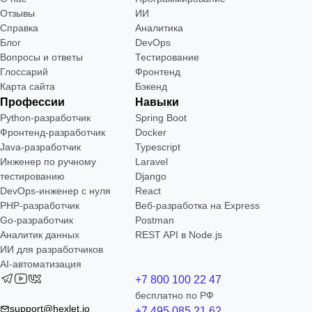
Отзывы
ИИ
Справка
Аналитика
Блог
DevOps
Вопросы и ответы
Тестирование
Глоссарий
Фронтенд
Карта сайта
Бэкенд
Профессии
Навыки
Python-разработчик
Spring Boot
Фронтенд-разработчик
Docker
Java-разработчик
Typescript
Инженер по ручному
Laravel
тестированию
Django
DevOps-инженер с нуля
React
РНР-разработчик
Веб-разработка на Express
Go-разработчик
Postman
Аналитик данных
REST API в Node.js
ИИ для разработчиков
AI-автоматизация
+7 800 100 22 47
бесплатно по РФ
support@hexlet.io
+7 495 085 21 62