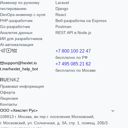
Инженер по ручному
Laravel
тестированию
Django
DevOps-инженер с нуля
React
РНР-разработчик
Веб-разработка на Express
Go-разработчик
Postman
Аналитик данных
REST API в Node.js
ИИ для разработчиков
AI-автоматизация
+7 800 100 22 47
бесплатно по РФ
support@hexlet.io
+7 495 085 21 62
t.me/hexlet_help_bot
бесплатно по Москве
RU
EN
KZ
Правовая информация
Оферта
Лицензия
Контакты
ООО «Хекслет Рус»
108813 г. Москва, вн.тер.г. поселение Московский,
г. Московский, ул. Солнечная, д. 3А, стр. 1, помещ. 20Б/3