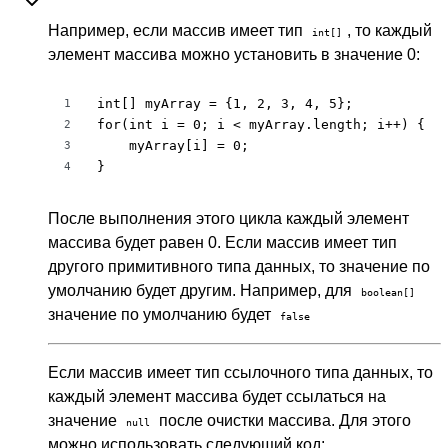
Например, если массив имеет тип
, то каждый
int[]
элемент массива можно установить в значение 0:
int[] myArray = {1, 2, 3, 4, 5};

1
for(int i = 0; i < myArray.length; i++) {

2
    myArray[i] = 0;

3
}
4
После выполнения этого цикла каждый элемент
массива будет равен 0. Если массив имеет тип
другого примитивного типа данных, то значение по
умолчанию будет другим. Например, для
boolean[]
значение по умолчанию будет
false
Если массив имеет тип ссылочного типа данных, то
каждый элемент массива будет ссылаться на
значение
после очистки массива. Для этого
null
можно использовать следующий код: