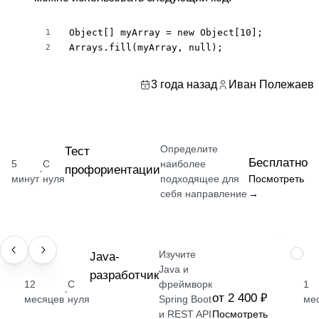
Object[] myArray = new Object[10];

1
Arrays.fill(myArray, null);
2
3 года назад
Иван Полежаев
Определите
Тест
Бесплатно
5
С
наиболее
профориентации
·
минут
нуля
подходящее для
Посмотреть
себя направление
→
Изучите
ПРОФЕССИЯ
Java-
НАВЫ
Java и
разработчик
12
С
фреймворк
1
·
от 2 400 ₽
месяцев
нуля
Spring Boot
ме
и REST API
Посмотреть